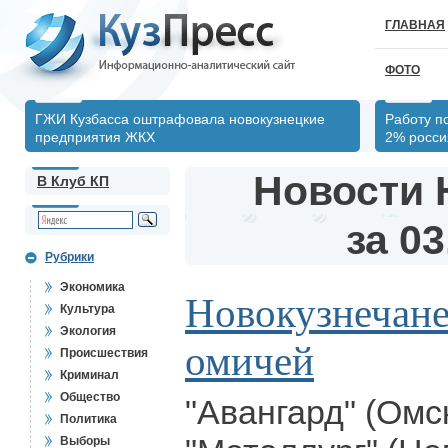
ГЛАВНАЯ
ФОТО
ГЖИ Кузбасса оштрафовала новокузнецкие
Работу п
предприятия ЖКХ
2% росси
Новости 
В Клуб КП
за 03
Рубрики
Экономика
Новокузнечане
Культура
Экология
омичей
Происшествия
Криминал
Общество
"Авангард" (Омск
Политика
Выборы