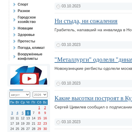
Спорт
03.10.2023
Разное
Городское
Ни стыда, ни сожаления
хозяйство
Новации
Грабитель, напавший на инвалида в Но
Здоровье
Протесты
03.10.2023
Погода, климат
Вооружённые
"Металлурги" одолели "дина
конфликты
Новокузнецкие регбисты одолели моск
03.10.2023
Какие высотки построят в Ку
Пн
Вт
Ср
Чт
Пт
Сб
Вс
Сергей Цивилев сообщил о подписании
1
2
6
3
4
5
7
8
9
10
11
12
13
14
15
16
03.10.2023
17
18
19
20
21
22
23
24
25
26
27
28
29
30