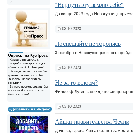
31
"Вернуть эту землю себе"
До конца 2023 года Новокузнецк присо
03.10.2023
Поспешайте не торопясь
3 октября в Новокузнецке вновь пройд
Опросы на КузПресс
Как вы относитесь к
застройке центра города
объектами А. Н. Говора?
03.10.2023
За какую из партий вы бы
проголосовали, если бы
"выборы" проводились
Не за то воюем?
сегодня?
За кого проголосовали бы
вы, если бы голосование
Философ Дугин заявил, что спецопера
было сегодня?
...
03.10.2023
Айшат правительства Чечни
Дочь Кадырова Айшат станет заместит