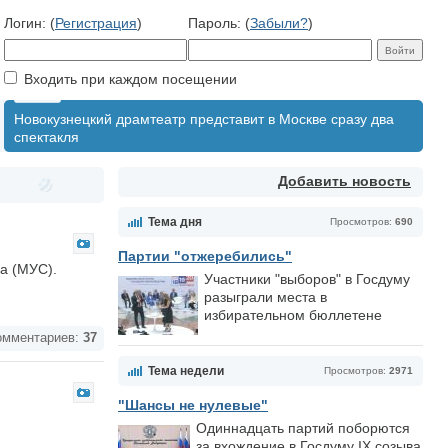
Логин: (
Регистрация
)
Пароль: (
Забыли?
)
Входить при каждом посещении
Новокузнецкий драмтеатр представит в Москве сразу два
спектакля
Добавить новость
Тема дня
Просмотров:
690
Партии "отжеребились"
а (МУС).
Участники "выборов" в Госдуму
разыграли места в
избирательном бюллетене
мментариев:
37
Тема недели
Просмотров:
2971
"Шансы не нулевые"
Одиннадцать партий поборются
за вхождение в Госдуму IX созыва