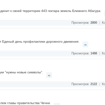
единит к своей территории 443 гектара земель Ближнего Абагура.
Просмотров:
2800
|
Ко
ет Единый день профилактики дорожного движения.
Просмотров:
1488
|
Ко
ции "нужны новые символы".
Просмотров:
2122
|
Ко
елем главы правительства Чечни.