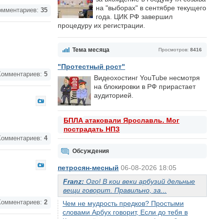
на "выборах" в сентябре текущего
мментариев:
35
года. ЦИК РФ завершил
процедуру их регистрации.
Тема месяца
Просмотров:
8416
"Протестный рост"
омментариев:
5
Видеохостинг YouTube несмотря
на блокировки в РФ прирастает
аудиторией.
БПЛА атаковали Ярославль. Мог
пострадать НПЗ
омментариев:
4
Обсуждения
петросян-месный
06-08-2026 18:05
Franz:
Ого! В кои веки арбузий дельные
вещи говорит. Правильно, за...
омментариев:
2
Чем не мудрость предков? Простыми
словами Арбух говорит, Если до тебя в