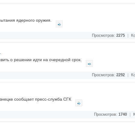
пытания ядерного оружия.
Просмотров:
2275
|
Ко
я
вить о решении идти на очередной срок.
Просмотров:
2292
|
Ко
узнецке сообщает пресс-служба СГК
Просмотров:
1740
|
К