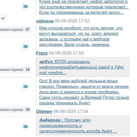
Кузне ещё не прилетает, нефиг заботится о
тех соотечественниках которым прилетает...
Если ты переживаешь за жителей други...
valicova
06-08-2026 17:52
Иди отсюда долбоэп, тут есть другие, что
мментариев:
47
могут высказаться, но ты, осел, вперед
залазишь, с острыми как у арбузов
хвостиками. Вали отсель, невежда.
Franz
06-08-2026 17:50
арбуз:
БПЛА атаковали
нефтеперерабатывающий завод в Уфе:
мментариев:
18
над предпр...
Ого! В кои веки арбузий дельные вещи
говорит. Правильно, защита от врага личное
дело всех и каждого и ихние проблемы.
Сами пусть решают, а Великий Путин только
парады принимать будет.
мментариев:
38
Oldmen
06-08-2026 17:04
Андерсен :
Потому что
организованность и
целеустремленность всегда бьёт ...