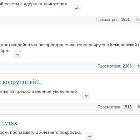
ой ракеты с ядерным двигателем.
Просмотров:
1651
|
Ко
 противодействию распространению коронавируса в Кемеровской 
ября.
Просмотров:
2163
|
К
с коррупцией?..
ятке за предоставленное увольнение.
Просмотров:
1513
|
К
 путях
иски пропавшего 15-летнего подростка.