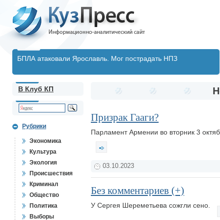
БПЛА атаковали Ярославль. Мог пострадать НПЗ
В Клуб КП
Н
Призрак Гааги?
Рубрики
Парламент Армении во вторник 3 октя
Экономика
Культура
Экология
03.10.2023
Происшествия
Криминал
Без комментариев (+)
Общество
У Сергея Шереметьева сожгли сено.
Политика
Выборы