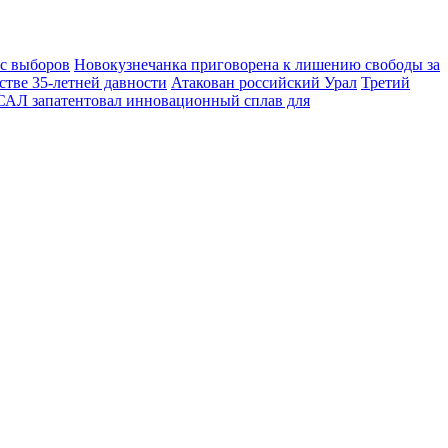
 с выборов
Новокузнечанка приговорена к лишению свободы за
стве 35-летней давности
Атакован российский Урал
Третий
АЛ запатентовал инновационный сплав для