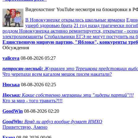
Видеохостинг YouTube несмотря на блокировки в РФ
В Новокузнецке открылись школьные ярмарки
Един
ущерб здоровью брата
21 год назад трагически пог
роддом Новокузнецка активно ремонтируется, открытие - осен
электрохимзащиты
Стобалльники ЕГЭ не могут поступить на бю
Единственную мирную партию, "Яблоко", конкуренты треб
Обсуждения
valicova
08-08-2026 05:27
петросян-месный:
Журавлев это Терешкова предстоящих выбор
Что черепахи всем кагалом мешок писем накатали?
Нюська
08-08-2026 02:25
Нюська:
Какие собственно мерзавцы эти "лидеры партий"!!!
Кто за мир - того травить?!!!
GoodWin
08-08-2026 02:20
GoodWin:
Вряд ли арбуз вообще думает ИМХО
Приветствую, Амено
Franz
08-08-2026 00:06