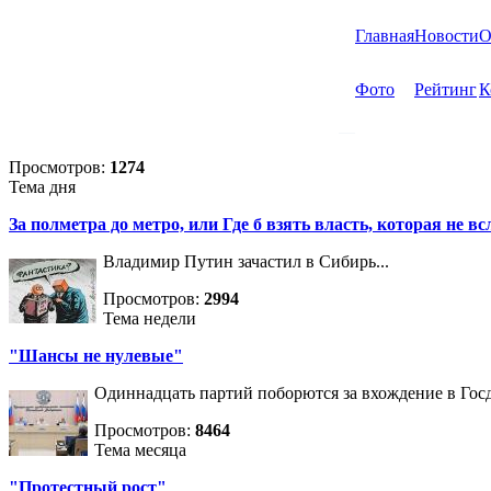
Главная
Новости
О
Фото
Рейтинг
К
Просмотров:
1274
Тема дня
За полметра до метро, или Где б взять власть, которая не вс
Владимир Путин зачастил в Сибирь...
Просмотров:
2994
Тема недели
"Шансы не нулевые"
Одиннадцать партий поборются за вхождение в Госд
Просмотров:
8464
Тема месяца
"Протестный рост"