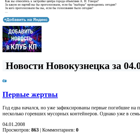
Как вы относитесь к застройке центра города объектами А. Н. Говора?
За какую из партий вы бы проголосовали, если бы "выборы" проводились сегодня?
За кого проголосовали бы вы, если бы голосование было сегодня?
...
Новости Новокузнецка за 04.0
Первые жертвы
Год едва начался, но уже зафиксированы первые погибшие на 
несколько горевших мусорных контейнеров. Однако уже в сем
04.01.2008
Просмотров:
863
|
Комментариев:
0