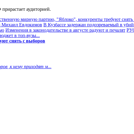
 прирастает аудиторией.
ственную мирную партию, "Яблоко", конкуренты требуют снять
иб Михаил Евдокимов
В Кузбассе задержан подозреваемый в убий
ью
Изменения в законодательстве в августе радуют и печалят
РУС
джет в топ-вузы...
уют снять с выборов
ов ,к нему приходят м...