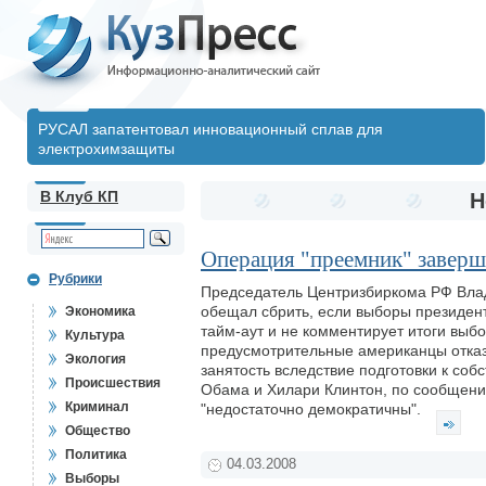
РУСАЛ запатентовал инновационный сплав для
электрохимзащиты
В Клуб КП
Н
Операция "преемник" заверш
Рубрики
Председатель Центризбиркома РФ Влади
обещал сбрить, если выборы президен
Экономика
тайм-аут и не комментирует итоги выб
Культура
предусмотрительные американцы отказ
Экология
занятость вследствие подготовки к со
Происшествия
Обама и Хилари Клинтон, по сообщени
Криминал
"недостаточно демократичны".
Общество
Политика
04.03.2008
Выборы