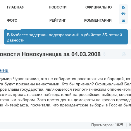
ГЛАВНАЯ
НОВОСТИ
ОФИЦИАЛЬНО
ФОТО
РЕЙТИНГ
КОММЕНТАРИИ
В Кузбассе задержан подозреваемый в убийстве 35-летней
давности
овости Новокузнецка за 04.03.2008
ена
мир Чуров заявил, что не собирается расставаться с бородой, ко
та будут признаны нечестными. Кто бы признал? Официальный Бе
оров главы государства, являющегося геополитическим оппонентом
ались прислать своих наблюдателей на российские выборы, сосла
бственным выборам. Зато претенденты-демократы на кресло прези
ю Интерфакса, посчитали, что президентские выборы в России бы
Просмотров:
1825
|
К