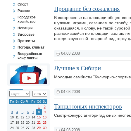
Спорт
Прощание без сожаления
Разное
Городское
В воскресенье на площади общественны
хозяйство
шутками, играми, лазанием по столбу, 
оказавшаяся, к слову, не такой суровой
Новации
разносившийся по площади, заставлял 
Здоровье
потерявшую свой товарный вид горку д
Протесты
Погода, климат
04.03.2008
Вооружённые
конфликты
Лучшие в Сибири
Молодые самбисты "Культурно-спортивн
04.03.2008
Пн
Вт
Ср
Чт
Пт
Сб
Вс
Танцы юных инспекторов
1
2
3
4
5
6
7
8
9
Смотр-конкурс агитбригад юных инспек
10
11
12
13
14
15
16
17
18
19
20
21
22
23
24
25
26
27
28
29
30
04.03.2008