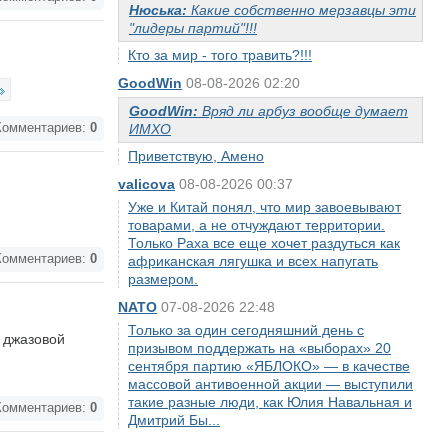
Нюська:
Какие собственно мерзавцы эти
"лидеры партий"!!!
Кто за мир - того травить?!!!
GoodWin
08-08-2026 02:20
GoodWin:
Вряд ли арбуз вообще думает
омментариев:
0
ИМХО
Приветствую, Амено
valicova
08-08-2026 00:37
Уже и Китай понял, что мир завоевывают
товарами, а не отчуждают территории.
Только Раха все еще хочет раздуться как
омментариев:
0
африканская лягушка и всех напугать
размером.
NATO
07-08-2026 22:48
Только за один сегодняшний день с
 джазовой
призывом поддержать на «выборах» 20
сентября партию «ЯБЛОКО» — в качестве
массовой антивоенной акции — выступили
такие разные люди, как Юлия Навальная и
омментариев:
0
Дмитрий Бы...