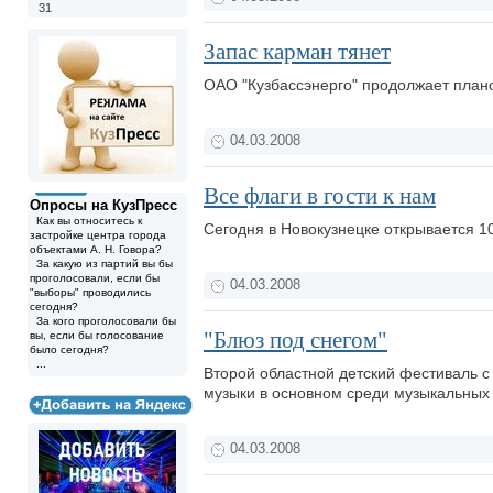
31
Запас карман тянет
ОАО "Кузбассэнерго" продолжает план
04.03.2008
Все флаги в гости к нам
Опросы на КузПресс
Как вы относитесь к
Сегодня в Новокузнецке открывается 1
застройке центра города
объектами А. Н. Говора?
За какую из партий вы бы
проголосовали, если бы
04.03.2008
"выборы" проводились
сегодня?
За кого проголосовали бы
"Блюз под снегом"
вы, если бы голосование
было сегодня?
...
Второй областной детский фестиваль с
музыки в основном среди музыкальных
04.03.2008