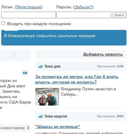
Логин: (
Регистрация
)
Пароль: (
Забыли?
)
Входить при каждом посещении
В Новокузнецке открылись школьные ярмарки
Добавить новость
Тема дня
Просмотров:
1255
За полметра до метро, или Где б взять
торую он
власть, которая не всласть?
лый Дом взял
Владимир Путин зачастил в
. Заметим,
Сибирь...
вшись на
дента США Барак
ли
Тема недели
Просмотров:
2993
"Шансы не нулевые"
омментариев:
3
Одиннадцать партий поборются