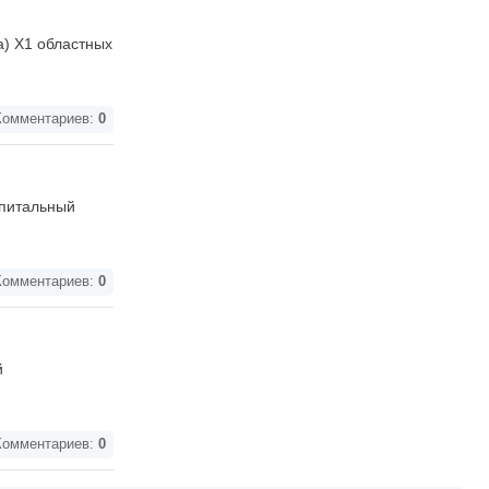
а) Х1 областных
омментариев:
0
апитальный
омментариев:
0
й
омментариев:
0