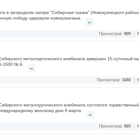
та в загородном лагере "Сибирская сказка" (Новокузнецкого район
енную победу одержали новокузнечане.
Просмотров:
809
|
К
Сибирского металлургического комбината завершен 15-суточный к
К-1500 № 6.
Просмотров:
1680
|
К
Сибирского металлургического комбината состоялся торжественны
Международному женскому дню 8 марта.
Просмотров:
885
|
К