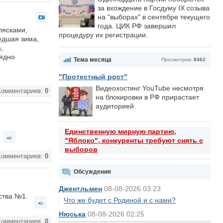
за вхождение в Госдуму IX созыва
на "выборах" в сентябре текущего
года. ЦИК РФ завершил
лясками,
процедуру их регистрации.
шедшая зима,
,
рядно
Тема месяца
Просмотров:
8462
"Протестный рост"
Видеохостинг YouTube несмотря
омментариев:
0
на блокировки в РФ прирастает
аудиторией.
Единственную мирную партию,
"Яблоко", конкуренты требуют снять с
выборов
омментариев:
0
Обсуждения
Джентльмен
08-08-2026 03:23
ества №1.
Что же будет с Родиной и с нами?
Нюська
08-08-2026 02:25
омментариев:
0