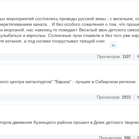
х мероприятий состоялись проводы русской зимы - с весельем, п
перетягиванием каната... И без особого сожаления о том, что про
 и морозной, нас наконец-то покидает. Веселый звон детского смеха
улыбаться и взрослых. Солнечные лучи плавили и без того уже из
ля катания, а под ногами похрустывал таящий снег.
Просмотров:
1107
|
К
ого центра металлургов" "Евраза" - лучшие в Сибирском регионе.
Просмотров:
2933
|
К
торов движения Кузнецкого района прошел в Доме детского творч
Просмотров:
946
|
К