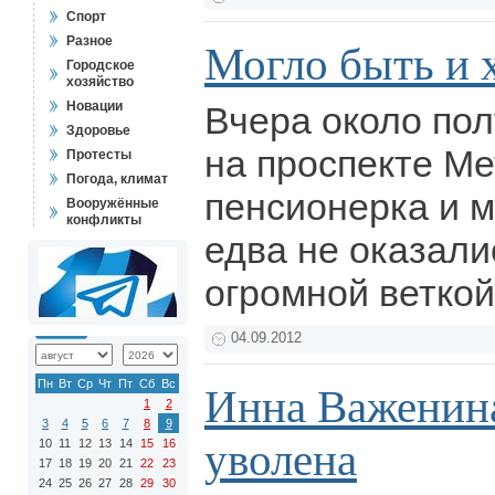
Спорт
Разное
Могло быть и 
Городское
хозяйство
Новации
Вчера около пол
Здоровье
на проспекте М
Протесты
Погода, климат
пенсионерка и 
Вооружённые
конфликты
едва не оказал
огромной веткой
04.09.2012
Пн
Вт
Ср
Чт
Пт
Сб
Вс
Инна Важенина
1
2
3
4
5
6
7
8
9
уволена
10
11
12
13
14
15
16
17
18
19
20
21
22
23
24
25
26
27
28
29
30