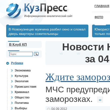
ГЛАВНАЯ
ФОТО
В Новокузнецке мужчина разбил окно и сломал
Юморист 
дверь квартиры сожительницы
только по
Новости 
В Клуб КП
за 04
Рубрики
Экономика
Ждите замороз
Культура
Экология
МЧС предупреди
Происшествия
Криминал
заморозках.
Общество
Политика
Выборы
04.09.2012