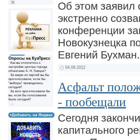
Об этом заявил 
31
экстренно созва
конференции за
Новокузнецка по
Евгений Бухман
Опросы на КузПресс
Как вы относитесь к
застройке центра города
04.09.2012
объектами А. Н. Говора?
За какую из партий вы бы
проголосовали, если бы
Асфальт полож
"выборы" проводились
сегодня?
За кого проголосовали бы
вы, если бы голосование
- пообещали
было сегодня?
...
Сегодня закончи
капитального ре