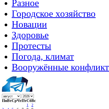
Разное
Городское хозяйство
Новации
Здоровье
Протесты
Погода, климат
Вооружённые конфлик
Пн
Вт
Ср
Чт
Пт
Сб
Вс
1
2