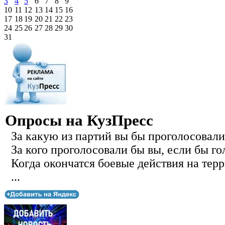
3
4
5
6
7
8
9
10
11
12
13
14
15
16
17
18
19
20
21
22
23
24
25
26
27
28
29
30
31
Опросы на КузПресс
За какую из партий вы бы проголосовали
За кого проголосовали бы вы, если бы го
Когда окончатся боевые действия на тер
...