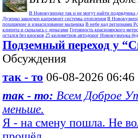
В Новокузнецке так и не могут найти подрядчика д
Дузенко закончен капремонт системы отопления
В Новокузнецк
похищение и изнасилование мальчика
В небе над регионами Р
клиента и скрылась с деньгами
Готовность красноярского метро
остался без киосков
25 километров автодорог Новокузнецка бу
Подземный переход у “С
Обсуждения
так - то
06-08-2026 06:46
так - то:
Всем Доброе Ут
меньше.
Я - на смену пошла. Не во
прошёл.