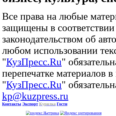
Все права на любые матер
защищены в соответствии
законодательством об авт
любом использовании тек
"
КузПресс.Ru
" обязатель
перепечатке материалов в
"
КузПресс.Ru
" обязательн
kp@kuzpress.ru
Контакты
Экспорт
Курилка
Гости