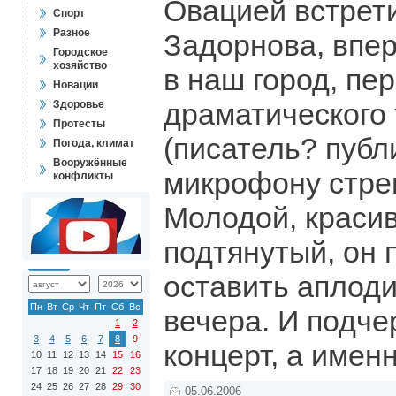
Овацией встрет
Спорт
Разное
Задорнова, впе
Городское
хозяйство
в наш город, пе
Новации
драматического 
Здоровье
Протесты
(писатель? публ
Погода, климат
Вооружённые
микрофону стре
конфликты
Молодой, красив
подтянутый, он 
оставить аплод
Пн
Вт
Ср
Чт
Пт
Сб
Вс
вечера. И подчер
1
2
3
4
5
6
7
8
9
концерт, а имен
10
11
12
13
14
15
16
17
18
19
20
21
22
23
24
25
26
27
28
29
30
05.06.2006