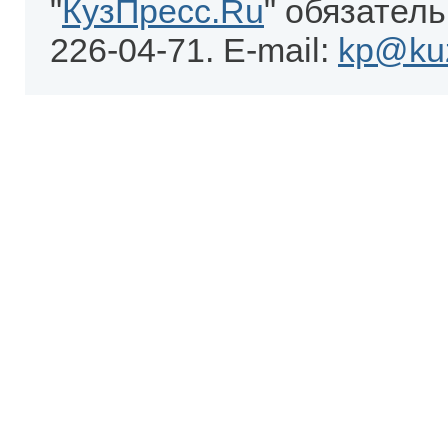
"
КузПресс.Ru
" обязатель
226-04-71. E-mail:
kp@kuz