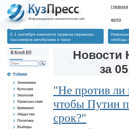
ГЛАВНАЯ
ФОТО
С 1 сентября изменятся правила перевозок
Новокузн
пассажиров автобусами и такси
свободы 
Новости 
В Клуб КП
за 05
Рубрики
Экономика
"Не против ли 
Культура
Экология
чтобы Путин п
Происшествия
Криминал
срок?"
Общество
Политика
Выборы