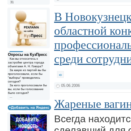
31
В Новокузнецк
областной кон
профессиональ
среди сотруд
Опросы на КузПресс
Как вы относитесь к
застройке центра города
объектами А. Н. Говора?
За какую из партий вы бы
проголосовали, если бы
"выборы" проводились
сегодня?
За кого проголосовали бы
05.06.2006
вы, если бы голосование
было сегодня?
...
Жареные ваги
Всегда находитс
сделавший для с