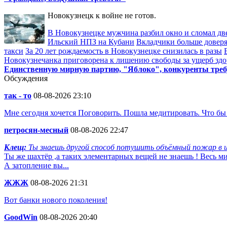
Новокузнецк к войне не готов.
В Новокузнецке мужчина разбил окно и сломал д
Ильский НПЗ на Кубани
Вкладчики больше довер
такси
За 20 лет рождаемость в Новокузнецке снизилась в разы
Новокузнечанка приговорена к лишению свободы за ущерб здо
Единственную мирную партию, "Яблоко", конкуренты треб
Обсуждения
так - то
08-08-2026 23:10
Мне сегодня хочется Поговорить. Пошла медитировать. Что бы
петросян-месный
08-08-2026 22:47
Клещ:
Ты знаешь другой способ потушить объёмный пожар в ш
Ты же шахтёр ,а таких элементарных вещей не знаешь ! Весь 
А затопление вы...
ЖЖЖ
08-08-2026 21:31
Вот банки нового поколения!
GoodWin
08-08-2026 20:40