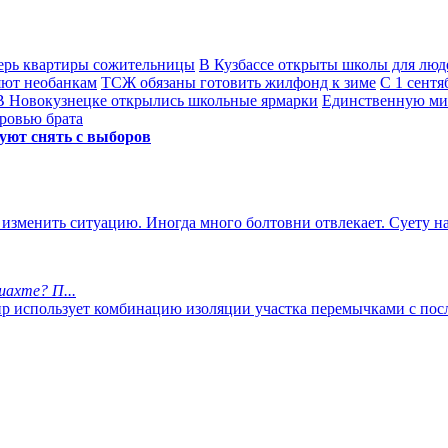
верь квартиры сожительницы
В Кузбассе открыты школы для лю
яют необанкам
ТСЖ обязаны готовить жилфонд к зиме
С 1 сентя
В Новокузнецке открылись школьные ярмарки
Единственную мир
ровью брата
уют снять с выборов
 изменить ситуацию. Иногда много болтовни отвлекает. Суету н
ахте? П...
мир использует комбинацию изоляции участка перемычками с по