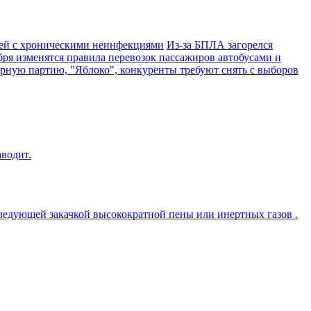
дей с хроническими неинфекциями
Из-за БПЛА загорелся
бря изменятся правила перевозок пассажиров автобусами и
ную партию, "Яблоко", конкуренты требуют снять с выборов
аводит.
следующей закачкой высокократной пены или инертных газов .