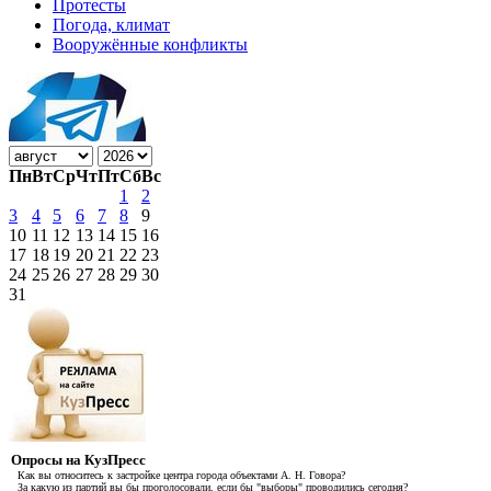
Протесты
Погода, климат
Вооружённые конфликты
Пн
Вт
Ср
Чт
Пт
Сб
Вс
1
2
3
4
5
6
7
8
9
10
11
12
13
14
15
16
17
18
19
20
21
22
23
24
25
26
27
28
29
30
31
Опросы на КузПресс
Как вы относитесь к застройке центра города объектами А. Н. Говора?
За какую из партий вы бы проголосовали, если бы "выборы" проводились сегодня?