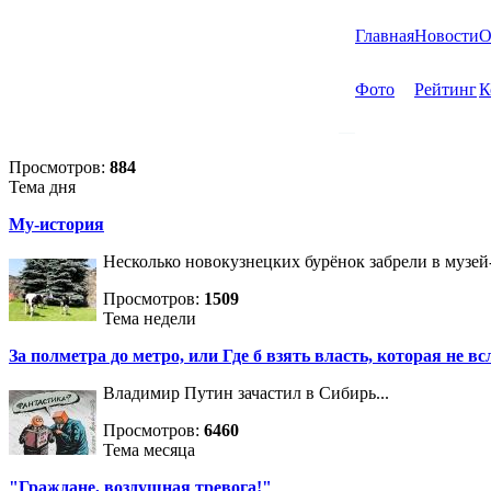
Главная
Новости
О
Фото
Рейтинг
К
Просмотров:
884
Тема дня
Му-история
Несколько новокузнецких бурёнок забрели в музей
Просмотров:
1509
Тема недели
За полметра до метро, или Где б взять власть, которая не вс
Владимир Путин зачастил в Сибирь...
Просмотров:
6460
Тема месяца
"Граждане, воздушная тревога!"