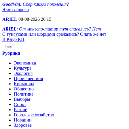
GoodWin:
Сбер какого поколения?
Явно старого
ARIEL
08-08-2026 20:15
ARIEL:
От монголо-татар тут спасались? Нет
С тунгусами или шорцами сражались? Опять же нет
В Клуб КП
Рубрики
Экономика
Культура
Экология
Происшествия
Криминал
Общество
Политика
Выборы
Спорт
Разное
Городское хозяйство
Новации
Здоровье