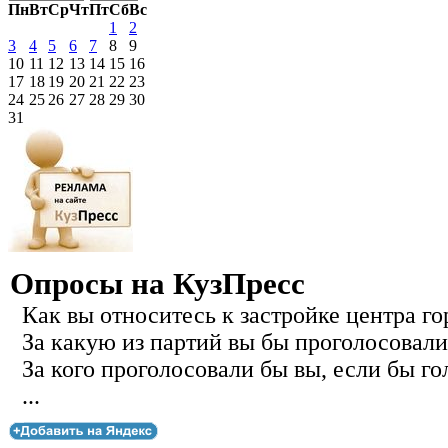
Пн
Вт
Ср
Чт
Пт
Сб
Вс
1
2
3
4
5
6
7
8
9
10
11
12
13
14
15
16
17
18
19
20
21
22
23
24
25
26
27
28
29
30
31
Опросы на КузПресс
Как вы относитесь к застройке центра го
За какую из партий вы бы проголосовали
За кого проголосовали бы вы, если бы го
...