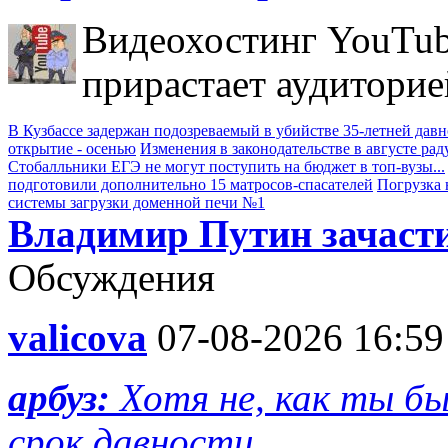
Видеохостинг YouTub
прирастает аудиторие
В Кузбассе задержан подозреваемый в убийстве 35-летней дав
открытие - осенью
Изменения в законодательстве в августе рад
Стобалльники ЕГЭ не могут поступить на бюджет в топ-вузы...
подготовили дополнительно 15 матросов-спасателей
Погрузка 
системы загрузки доменной печи №1
Владимир Путин зачасти
Обсуждения
valicova
07-08-2026 16:59
арбуз:
Хотя не, как ты б
срок давности...