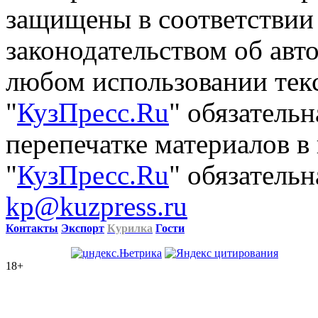
защищены в соответствии
законодательством об авт
любом использовании тек
"
КузПресс.Ru
" обязатель
перепечатке материалов в
"
КузПресс.Ru
" обязательн
kp@kuzpress.ru
Контакты
Экспорт
Курилка
Гости
18+