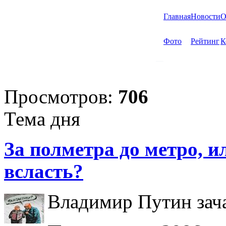
Главная
Новости
О
Фото
Рейтинг
К
Просмотров:
706
Тема дня
За полметра до метро, ил
всласть?
Владимир Путин зача