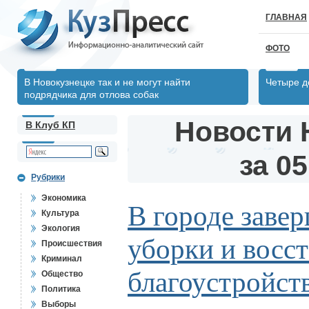
ГЛАВНАЯ
ФОТО
В Новокузнецке так и не могут найти
Четыре д
подрядчика для отлова собак
Новости 
В Клуб КП
за 05
Рубрики
Экономика
В городе заве
Культура
Экология
уборки и восс
Происшествия
Криминал
благоустройст
Общество
Политика
Выборы