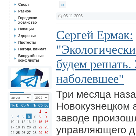
Спорт
Разное
05.11.2005
Городское
хозяйство
Новации
Сергей Ермак:
Здоровье
Протесты
"Экологическ
Погода, климат
Вооружённые
будем решать.
конфликты
наболевшее"
Три месяца наза
Новокузнецком
Пн
Вт
Ср
Чт
Пт
Сб
Вс
1
2
заводе произош
6
3
4
5
7
8
9
10
11
12
13
14
15
16
управляющего д
17
18
19
20
21
22
23
24
25
26
27
28
29
30