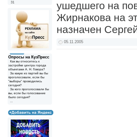
ушедшего на по
31
Жирнакова на э
назначен Серге
05.11.2005
Опросы на КузПресс
Как вы относитесь к
застройке центра города
объектами А. Н. Говора?
За какую из партий вы бы
проголосовали, если бы
"выборы" проводились
сегодня?
За кого проголосовали бы
вы, если бы голосование
было сегодня?
...