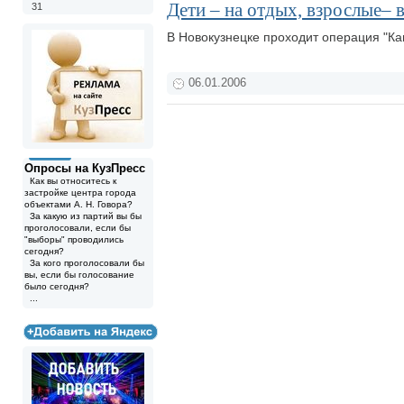
Дети – на отдых, взрослые– 
31
В Новокузнецке проходит операция "Ка
06.01.2006
Опросы на КузПресс
Как вы относитесь к
застройке центра города
объектами А. Н. Говора?
За какую из партий вы бы
проголосовали, если бы
"выборы" проводились
сегодня?
За кого проголосовали бы
вы, если бы голосование
было сегодня?
...