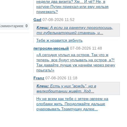
недели два визита? Хм... И чё? Не, в
натуре-Путин приехал-или ему нельзя
приезжать?
Gad
07-08-2026 11:52
омментариев:
0
Клещ:
А если за ранетку проголосишь,
то губельнаторшей станешь, и...
Тебе ж нравится зябнуть
петросян-месный
07-08-2026 11:48
«А сегодня уплыл на остров. Так что ж
теперь, все будут уплывать на остров, а?!
Так давайте лучше уж начнём через речку
прыгать!»
Franz
07-08-2026 11:18
Клещ:
Есть у них "вождь", но в
мелкобритании живёт. Ход...
Ну не всем как тебе с зятем-эвгеем на
олобами жить. Продолжайте дальше
очаровывать Трампушку далее...