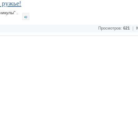
в ружье!
никулы" .
Просмотров:
621
|
К