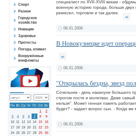
специалист по XVII-XVIII векам - обду
Спорт
военную историю города, больше двух
Разное
ремесел, торговли и так далее.
Городское
хозяйство
06.01.2006
Новации
Здоровье
В Новокузнецке идет операц
Протесты
Погода, климат
Вооружённые
конфликты
06.01.2006
"Открылась бездна, звезд полн
Сочельник - день накануне большого п
строгом посте и молитвах. Даже самый 
нельзя". Может генная память работает,
Пн
Вт
Ср
Чт
Пт
Сб
Вс
будет? - задает вопрос сын. - Когда ж
1
2
7
3
4
5
6
8
9
10
11
12
13
14
15
16
06.01.2006
17
18
19
20
21
22
23
24
25
26
27
28
29
30