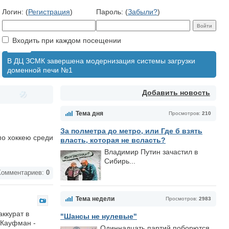
Логин: (
Регистрация
)
Пароль: (
Забыли?
)
Входить при каждом посещении
В ДЦ ЗСМК завершена модернизация системы загрузки
доменной печи №1
Добавить новость
Тема дня
Просмотров:
210
За полметра до метро, или Где б взять
по хоккею среди
власть, которая не всласть?
Владимир Путин зачастил в
Сибирь...
омментариев:
0
Тема недели
Просмотров:
2983
аккурат в
"Шансы не нулевые"
 Кауфман -
Одиннадцать партий поборются