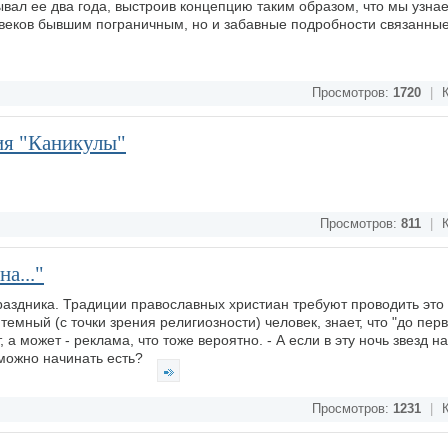
мывал ее два года, выстроив концепцию таким образом, что мы узна
 веков бывшим пограничным, но и забавные подробности связанные
Просмотров:
1720
|
К
ия "Каникулы"
Просмотров:
811
|
К
а..."
раздника. Традиции православных христиан требуют проводить это
темный (с точки зрения религиозности) человек, знает, что "до пер
 а может - реклама, что тоже вероятно. - А если в эту ночь звезд н
е можно начинать есть?
Просмотров:
1231
|
К