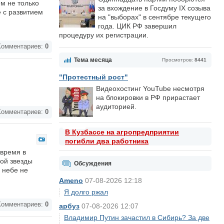
ем не только
за вхождение в Госдуму IX созыва
 с развитием
на "выборах" в сентябре текущего
года. ЦИК РФ завершил
процедуру их регистрации.
омментариев:
0
Тема месяца
Просмотров:
8441
"Протестный рост"
Видеохостинг YouTube несмотря
на блокировки в РФ прирастает
аудиторией.
омментариев:
0
В Кузбассе на агропредприятии
погибли два работника
 время в
вой звезды
Обсуждения
а небе не
Ameno
07-08-2026 12:18
Я долго ржал
омментариев:
0
арбуз
07-08-2026 12:07
Владимир Путин зачастил в Сибирь? За две