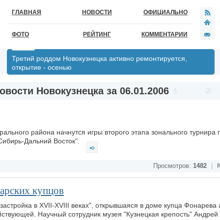
ГЛАВНАЯ
НОВОСТИ
ОФИЦИАЛЬНО
ФОТО
РЕЙТИНГ
КОММЕНТАРИИ
Третий роддом Новокузнецка активно ремонтируется,
открытие - осенью
овости Новокузнецка за 06.01.2006
ального района начнутся игры второго этапа зонального турнира 
Сибирь-Дальний Восток".
Просмотров:
1482
|
К
арских купцов
застройка в XVII-XVIII веках", открывшаяся в доме купца Фонарева 
ействующей. Научный сотрудник музея "Кузнецкая крепость" Андрей