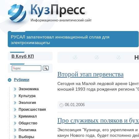
РУСАЛ запатентовал инновационный сплав для
электрохимзащиты
В Клуб КП
Н
Второй этап первенства
Рубрики
Сегодня на Малой ледовой арене Центр
юношей 1993 года рождения региона "
Экономика
Культура
Экология
06.01.2006
Происшествия
Криминал
Про служивых поляков и бух
Общество
Экспозиция "Кузнецк, его укрепления и 
Политика
канун Нового года, будет постоянно д
Выборы