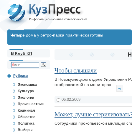
Четыре дома у ретро-парка практически готовы
В Клуб КП
Н
Чтобы слышали
Рубрики
В Новокузнецком отделе Управления Р
отображаемой на мониторах.
Экономика
Культура
Экология
06.02.2009
Происшествия
Криминал
Может, лучше стерилизовать?
Общество
Сотрудники прокопьевской милиции спа
Политика
Выборы