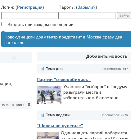
Логин: (
Регистрация
)
Пароль: (
Забыли?
)
Входить при каждом посещении
Новокузнецкий драмтеатр представит в Москве сразу два
спектакля
Добавить новость
Тема дня
Просмотров:
757
Партии "отжеребились"
мации,
Участники "выборов" в Госдуму
разыграли места в
избирательном бюллетене
омментариев:
0
Тема недели
Просмотров:
2976
"Шансы не нулевые"
Одиннадцать партий поборются
за вхождение в Госдуму IX созыва