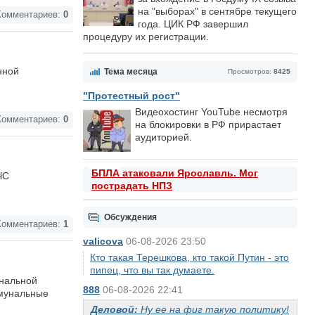
на "выборах" в сентябре текущего
омментариев:
0
года. ЦИК РФ завершил
процедуру их регистрации.
нной
Тема месяца
Просмотров:
8425
"Протестный рост"
Видеохостинг YouTube несмотря
омментариев:
0
на блокировки в РФ прирастает
аудиторией.
БПЛА атаковали Ярославль. Мог
ЧС
пострадать НПЗ
Обсуждения
омментариев:
1
valicova
06-08-2026 23:50
Кто такая Терешкова, кто такой Путин - это
пипец, что вы так думаете.
унальной
888
06-08-2026 22:41
ммунальные
Деловой:
Ну ее на фиг такую политику!