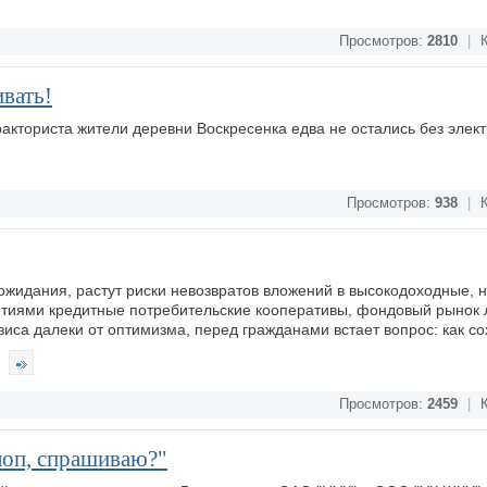
Просмотров:
2810
|
К
вать!
ракториста жители деревни Воскресенка едва не остались без элект
Просмотров:
938
|
К
ожидания, растут риски невозвратов вложений в высокодоходные, н
тиями кредитные потребительские кооперативы, фондовый рынок л
иса далеки от оптимизма, перед гражданами встает вопрос: как со
Просмотров:
2459
|
К
лоп, спрашиваю?"