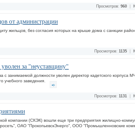
Просмотров:
960
|
К
ов от администрации
щиту жильцов, без согласия которых на крыше дома с санкции райо
Просмотров:
1135
|
К
 уволен за "неуставщину"
ва с занимаемой должности уволен директор кадетского корпуса М
го учебного заведения.
Просмотров:
1131
|
К
риятиями
еской компании (СКЭК) вошли еще три предприятия жилищно-комм
тросеть", ОАО "ПрокопьевскЭнерго", ООО "Промышленновские ко