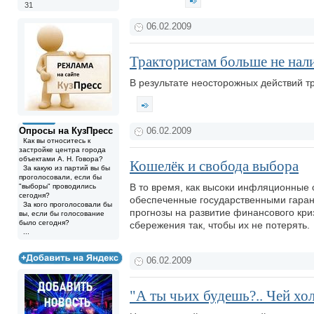
31
06.02.2009
Трактористам больше не нали
В результате неосторожных действий т
Опросы на КузПресс
06.02.2009
Как вы относитесь к
застройке центра города
объектами А. Н. Говора?
Кошелёк и свобода выбора
За какую из партий вы бы
проголосовали, если бы
В то время, как высоки инфляционные 
"выборы" проводились
сегодня?
обеспеченные государственными гаран
За кого проголосовали бы
прогнозы на развитие финансового криз
вы, если бы голосование
было сегодня?
сбережения так, чтобы их не потерять.
...
06.02.2009
"А ты чьих будешь?.. Чей хо