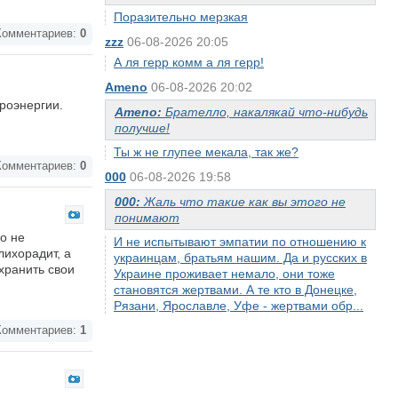
Поразительно мерзкая
омментариев:
0
zzz
06-08-2026 20:05
А ля герр комм а ля герр!
Ameno
06-08-2026 20:02
роэнергии.
Ameno:
Брателло, накалякай что-нибудь
получше!
Ты ж не глупее мекала, так же?
омментариев:
0
000
06-08-2026 19:58
000:
Жаль что такие как вы этого не
понимают
о не
И не испытывают эмпатии по отношению к
ихорадит, а
украинцам, братьям нашим. Да и русских в
хранить свои
Украине проживает немало, они тоже
становятся жертвами. А те кто в Донецке,
Рязани, Ярославле, Уфе - жертвами обр...
омментариев:
1