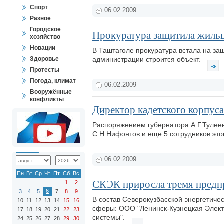
Спорт
06.02.2009
Разное
Городское
Прокуратура защитила жильц
хозяйство
Новации
В Таштаголе прокуратура встала на за
Здоровье
администрации строится объект.
Протесты
Погода, климат
06.02.2009
Вооружённые
конфликты
Директор кадетского корпуса
Распоряжением губернатора А.Г.Тулее
С.Н.Нифонтов и еще 5 сотрудников это
06.02.2009
Пн
Вт
Ср
Чт
Пт
Сб
Вс
СКЭК приросла тремя предп
1
2
6
3
4
5
7
8
9
В состав Северокузбасской энергетич
10
11
12
13
14
15
16
сферы: ООО "Ленинск-Кузнецкая Элек
17
18
19
20
21
22
23
системы".
24
25
26
27
28
29
30