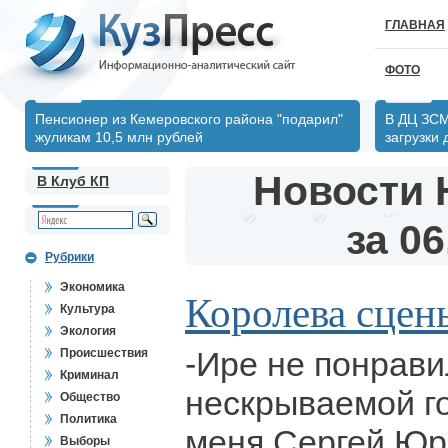
ГЛАВНАЯ
ФОТО
Пенсионер из Кемеровского района "подарил"
В ДЦ ЗСМ
жуликам 10,5 млн рублей
загрузки
Новости 
В Клуб КП
за 06
Рубрики
Экономика
Королева сцен
Культура
Экология
-Ире не понрави
Происшествия
Криминал
нескрываемой г
Общество
Политика
меня Сергей Юрь
Выборы