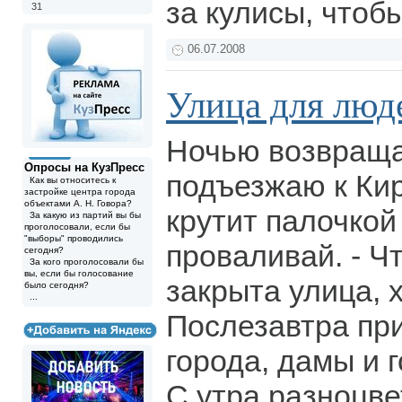
за кулисы, чтоб
31
06.07.2008
Улица для люд
Ночью возвраща
Опросы на КузПресс
подъезжаю к Кир
Как вы относитесь к
застройке центра города
объектами А. Н. Говора?
крутит палочкой 
За какую из партий вы бы
проголосовали, если бы
"выборы" проводились
проваливай. - Чт
сегодня?
За кого проголосовали бы
вы, если бы голосование
закрыта улица, х
было сегодня?
...
Послезавтра пр
города, дамы и г
С утра разноцв