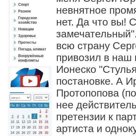
Спорт
невнятное пром
Разное
Городское
нет. Да что вы! 
хозяйство
Новации
замечательный"
Здоровье
всю страну Сер
Протесты
Погода, климат
привозил в наш 
Вооружённые
конфликты
Ионеско "Стулья
постановке. А 
Протопопова (по
нее действитель
Пн
Вт
Ср
Чт
Пт
Сб
Вс
1
2
претензии к пар
7
3
4
5
6
8
9
10
11
12
13
14
15
16
артиста и однок
17
18
19
20
21
22
23
24
25
26
27
28
29
30