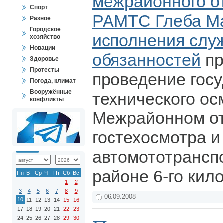
межрайонного о
Спорт
РАМТС Глеба М
Разное
Городское
исполнения слу
хозяйство
Новации
обязанностей
пр
Здоровье
Протесты
проведение гос
Погода, климат
Вооружённые
технического ос
конфликты
Межрайонном о
гостехосмотра и
автомототрансп
районе 6-го кил
Пн
Вт
Ср
Чт
Пт
Сб
Вс
1
2
3
4
5
6
7
8
9
06.09.2008
10
11
12
13
14
15
16
17
18
19
20
21
22
23
24
25
26
27
28
29
30