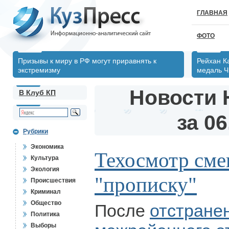
ГЛАВНАЯ
ФОТО
Призывы к миру в РФ могут приравнять к
Рейхан К
экстремизму
медаль Ч
Новости 
В Клуб КП
за 06
Рубрики
Экономика
Техосмотр сме
Культура
Экология
"прописку"
Происшествия
Криминал
Общество
После
отстране
Политика
Выборы