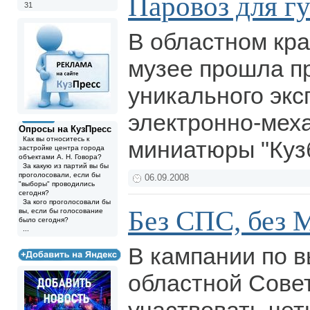
Паровоз для г
31
В областном кр
музее прошла п
уникального экс
электронно-мех
Опросы на КузПресс
Как вы относитесь к
миниатюры "Куз
застройке центра города
объектами А. Н. Говора?
За какую из партий вы бы
проголосовали, если бы
06.09.2008
"выборы" проводились
сегодня?
За кого проголосовали бы
Без СПС, без 
вы, если бы голосование
было сегодня?
...
В кампании по 
областной Совет