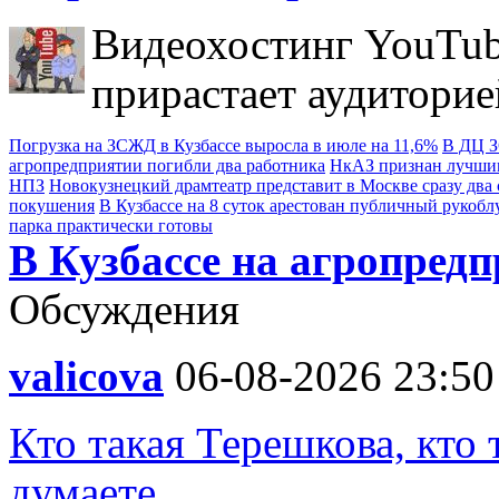
Видеохостинг YouTub
прирастает аудиторие
Погрузка на ЗСЖД в Кузбассе выросла в июле на 11,6%
В ДЦ З
агропредприятии погибли два работника
НкАЗ признан лучшим
НПЗ
Новокузнецкий драмтеатр представит в Москве сразу два 
покушения
В Кузбассе на 8 суток арестован публичный рукобл
парка практически готовы
В Кузбассе на агропред
Обсуждения
valicova
06-08-2026 23:50
Кто такая Терешкова, кто 
думаете.