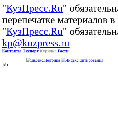
"
КузПресс.Ru
" обязатель
перепечатке материалов в
"
КузПресс.Ru
" обязательн
kp@kuzpress.ru
Контакты
Экспорт
Курилка
Гости
18+