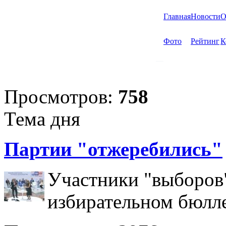
Главная
Новости
О
Фото
Рейтинг
К
Просмотров:
758
Тема дня
Партии "отжеребились"
Участники "выборов"
избирательном бюлл