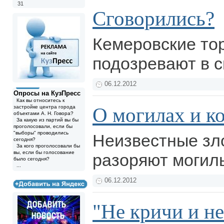
31
Сговорились?
Кемеровские то
подозревают в с
06.12.2012
Опросы на КузПресс
Как вы относитесь к
О могилах и к
застройке центра города
объектами А. Н. Говора?
За какую из партий вы бы
проголосовали, если бы
"выборы" проводились
Неизвестные з
сегодня?
За кого проголосовали бы
вы, если бы голосование
разоряют могил
было сегодня?
...
06.12.2012
"Не кричи и н