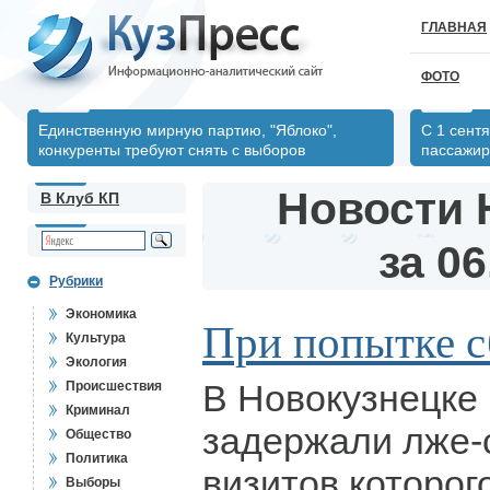
ГЛАВНАЯ
ФОТО
Единственную мирную партию, "Яблоко",
С 1 сент
конкуренты требуют снять с выборов
пассажир
Новости 
В Клуб КП
за 06
Рубрики
Экономика
При попытке 
Культура
Экология
В Новокузнецке
Происшествия
Криминал
задержали лже-
Общество
Политика
визитов которог
Выборы