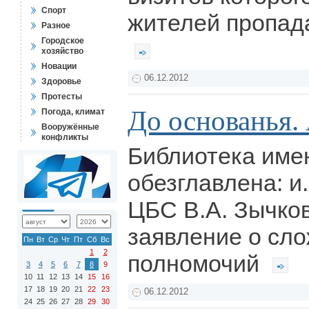
Спорт
жителей пропад
Разное
Городское
хозяйство
Новации
06.12.2012
Здоровье
Протесты
До основанья. 
Погода, климат
Вооружённые
конфликты
Библиотека име
обезглавлена: и.
ЦБС В.А. Зычко
заявление о сло
Пн
Вт
Ср
Чт
Пт
Сб
Вс
1
2
полномочий
3
4
5
6
7
8
9
10
11
12
13
14
15
16
17
18
19
20
21
22
23
06.12.2012
24
25
26
27
28
29
30