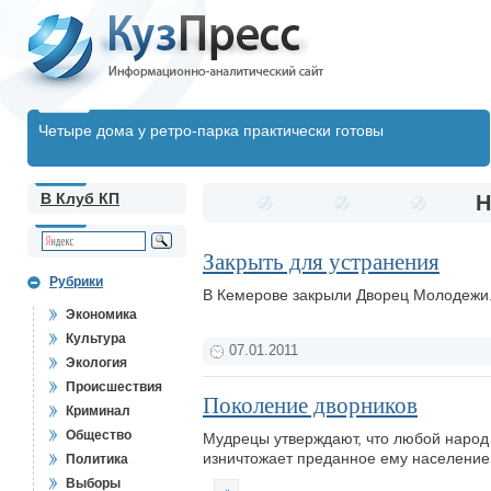
Четыре дома у ретро-парка практически готовы
В Клуб КП
Н
Закрыть для устранения
Рубрики
В Кемерове закрыли Дворец Молодежи.
Экономика
Культура
07.01.2011
Экология
Происшествия
Поколение дворников
Криминал
Общество
Мудрецы утверждают, что любой народ за
изничтожает преданное ему население -
Политика
Выборы