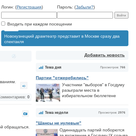
Логин: (
Регистрация
)
Пароль: (
Забыли?
)
Входить при каждом посещении
Новокузнецкий драмтеатр представит в Москве сразу два
спектакля
Добавить новость
Тема дня
Просмотров:
766
Партии "отжеребились"
ованиям.
Участники "выборов" в Госдуму
разыграли места в
избирательном бюллетене
омментариев:
0
Тема недели
Просмотров:
2976
"Шансы не нулевые"
ой обращаться.
Одиннадцать партий поборются
за вхождение в Госдуму IX созыва