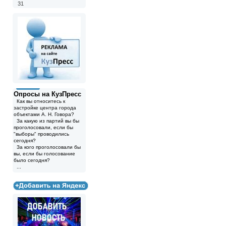
31
Опросы на КузПресс
Как вы относитесь к
застройке центра города
объектами А. Н. Говора?
За какую из партий вы бы
проголосовали, если бы
"выборы" проводились
сегодня?
За кого проголосовали бы
вы, если бы голосование
было сегодня?
...