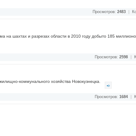
Просмотров:
2483
|
Ко
ма на шахтах и разрезах области в 2010 году добыто 185 миллионов
Просмотров:
2598
|
К
 жилищно-коммунального хозяйства Новокузнецка.
Просмотров:
1684
|
К