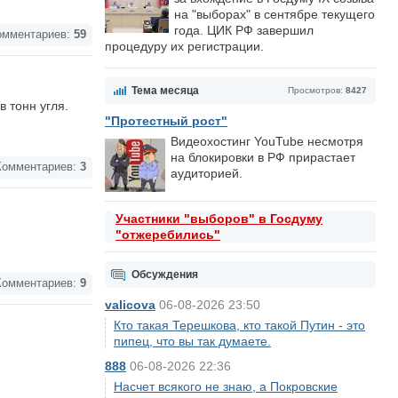
на "выборах" в сентябре текущего
года. ЦИК РФ завершил
мментариев:
59
процедуру их регистрации.
Тема месяца
Просмотров:
8427
 тонн угля.
"Протестный рост"
Видеохостинг YouTube несмотря
на блокировки в РФ прирастает
омментариев:
3
аудиторией.
Участники "выборов" в Госдуму
"отжеребились"
Обсуждения
омментариев:
9
valicova
06-08-2026 23:50
Кто такая Терешкова, кто такой Путин - это
пипец, что вы так думаете.
888
06-08-2026 22:36
Насчет всякого не знаю, а Покровские