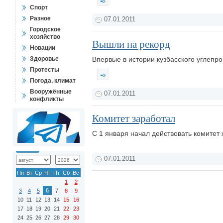
Спорт
Разное
07.01.2011
Городское
хозяйство
Вышли на рекорд
Новации
Здоровье
Впервые в истории кузбасского углепро
Протесты
Погода, климат
Вооружённые
07.01.2011
конфликты
Комитет заработал
С 1 января начал действовать комитет
07.01.2011
Пн
Вт
Ср
Чт
Пт
Сб
Вс
1
2
6
3
4
5
7
8
9
10
11
12
13
14
15
16
17
18
19
20
21
22
23
24
25
26
27
28
29
30