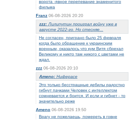
ворота -явное перепевание знаменитого
фильма
Franz
06-08-2026 20:20
zzz:
Лилипутин проиграл войну уже в
августе 2022-го. Но стесняе...
Не согласен, приграно было 25 февраля
когда было обращение к украинским
военным, оказалось что кум Витя сбрехал
Великому и никто там никого с цветами не
ждал.
zzz
06-08-2026 20:10
Ameno:
Ниферасе
Это только бесстрашные дебилы радостно
гибнут пачками Человек с интеллектом
сомневается и боится. И если и гибнет - то
значительно реже
Ameno
06-08-2026 19:50
Врагу не пожелаешь, помереть в говне