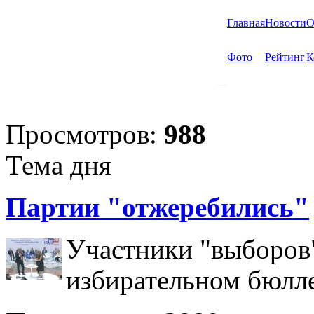
Главная
Новости
О
Фото
Рейтинг
К
Просмотров:
988
Тема дня
Партии "отжеребились"
Участники "выборов"
избирательном бюлл