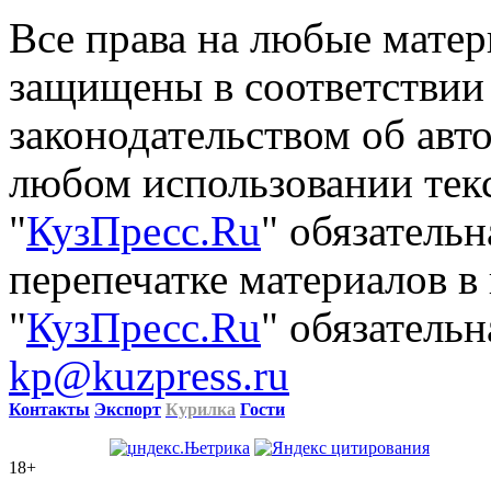
Все права на любые матер
защищены в соответствии
законодательством об авт
любом использовании тек
"
КузПресс.Ru
" обязатель
перепечатке материалов в
"
КузПресс.Ru
" обязательн
kp@kuzpress.ru
Контакты
Экспорт
Курилка
Гости
18+