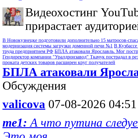
Видеохостинг YouTub
прирастает аудиторие
В Новокузнецке подготовили дополнительно 15 матросов-спас
модернизация системы загрузки доменной печи №1
В Кузбассе
труда предприятием РФ
БПЛА атаковали Ярославль. Мог пост
Гендиректор компании "Уралдронзавод" Ткачук пострадал в ре
проката детских товаров расширен круг получателей
БПЛА атаковали Яросла
Обсуждения
valicova
07-08-2026 04:51
me1:
А что путина следуе
Это моя ...