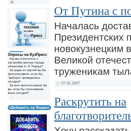
31
От Путина с п
Началась доста
Президентских 
новокузнецким 
Опросы на КузПресс
Великой отечес
Как вы относитесь к
застройке центра города
объектами А. Н. Говора?
труженикам тыл
За какую из партий вы бы
проголосовали, если бы
"выборы" проводились
сегодня?
07.05.2007
За кого проголосовали бы
вы, если бы голосование
было сегодня?
Раскрутить на
...
благотворител
Хочу рассказат