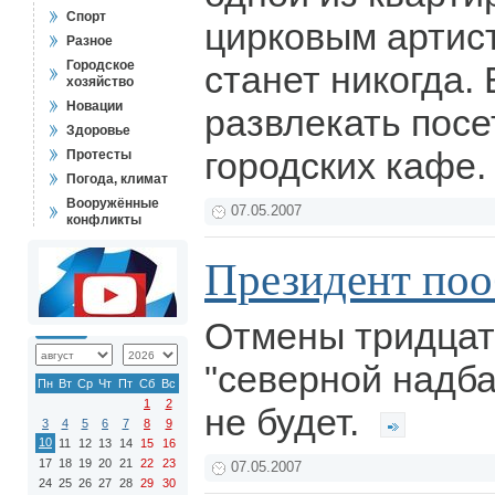
Спорт
цирковым артист
Разное
Городское
станет никогда.
хозяйство
Новации
развлекать посе
Здоровье
городских кафе
Протесты
Погода, климат
Вооружённые
07.05.2007
конфликты
Президент по
Отмены тридцат
"северной надба
Пн
Вт
Ср
Чт
Пт
Сб
Вс
1
2
не будет.
3
4
5
6
7
8
9
10
11
12
13
14
15
16
17
18
19
20
21
22
23
07.05.2007
24
25
26
27
28
29
30