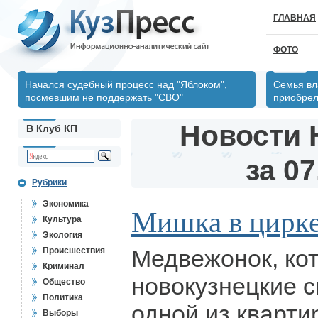
ГЛАВНАЯ
ФОТО
Начался судебный процесс над "Яблоком",
Семья вл
посмевшим не поддержать "СВО"
приобрел
Новости 
В Клуб КП
за 07
Рубрики
Экономика
Мишка в цирке
Культура
Экология
Медвежонок, ко
Происшествия
Криминал
новокузнецкие 
Общество
Политика
одной из кварти
Выборы