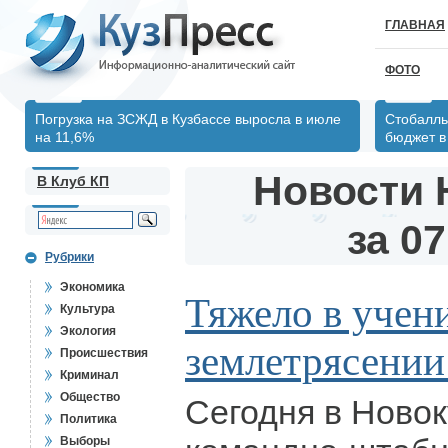
ГЛАВНАЯ
ФОТО
Погрузка на ЗСЖД в Кузбассе выросла в июле
Стобалль
на 11,6%
бюджет в 
Новости 
В Клуб КП
за 07
Рубрики
Экономика
Тяжело в учени
Культура
Экология
землетрясении
Происшествия
Криминал
Общество
Сегодня в Ново
Политика
Выборы