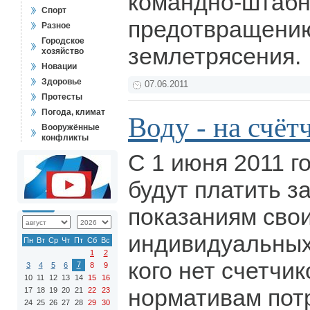
командно-штабн
Спорт
предотвращению
Разное
Городское
землетрясения.
хозяйство
Новации
Здоровье
07.06.2011
Протесты
Погода, климат
Воду - на счёт
Вооружённые
конфликты
С 1 июня 2011 г
будут платить за
показаниям сво
индивидуальных 
Пн
Вт
Ср
Чт
Пт
Сб
Вс
1
2
кого нет счетчик
7
3
4
5
6
8
9
10
11
12
13
14
15
16
нормативам пот
17
18
19
20
21
22
23
24
25
26
27
28
29
30