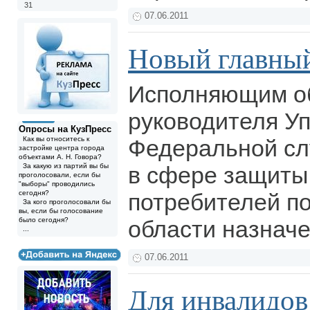
31
07.06.2011
Новый главны
Исполняющим о
руководителя У
Опросы на КузПресс
Как вы относитесь к
Федеральной сл
застройке центра города
объектами А. Н. Говора?
За какую из партий вы бы
в сфере защиты
проголосовали, если бы
"выборы" проводились
сегодня?
потребителей п
За кого проголосовали бы
вы, если бы голосование
было сегодня?
области назначе
...
07.06.2011
Для инвалидов