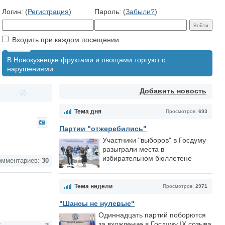
Логин: (
Регистрация
)
Пароль: (
Забыли?
)
Входить при каждом посещении
В Новокузнецке фруктами и овощами торгуют с
нарушениями
Добавить новость
Тема дня
Просмотров:
693
Партии "отжеребились"
Участники "выборов" в Госдуму
разыграли места в
избирательном бюллетене
мментариев:
30
Тема недели
Просмотров:
2971
"Шансы не нулевые"
Одиннадцать партий поборются
за вхождение в Госдуму IX созыва