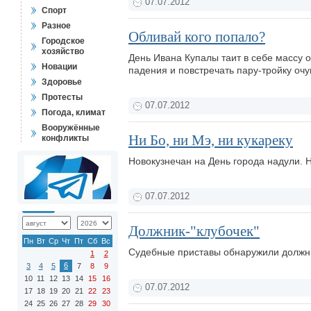
07.07.2012
Спорт
Разное
Обливай кого попало?
Городское
хозяйство
День Ивана Купалы таит в себе массу 
Новации
падения и повстречать пару-тройку оч
Здоровье
Протесты
07.07.2012
Погода, климат
Вооружённые
Ни Бо, ни Мэ, ни кукареку
конфликты
Новокузнечан на День города надули. Н
07.07.2012
Должник-"клубочек"
Пн
Вт
Ср
Чт
Пт
Сб
Вс
Судебные приставы обнаружили должни
1
2
6
3
4
5
7
8
9
10
11
12
13
14
15
16
07.07.2012
17
18
19
20
21
22
23
24
25
26
27
28
29
30