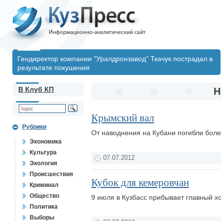
Гендиректор компании "Уралдронзавод" Ткачук пострадал в
результате покушения
В Клуб КП
Н
Крымский вал
Рубрики
От наводнения на Кубани погибли боле
Экономика
Культура
07.07.2012
Экология
Происшествия
Кубок для кемеровчан
Криминал
Общество
9 июля в Кузбасс прибывает главный х
Политика
Выборы