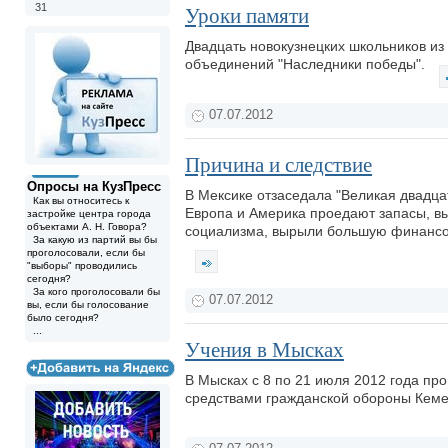
31
Уроки памяти
Двадцать новокузнецких школьников из
объединений "Наследники победы".
07.07.2012
Причина и следствие
Опросы на КузПресс
В Мексике отзаседала "Великая двадцат
Как вы относитесь к
Европа и Америка проедают запасы, вы
застройке центра города
объектами А. Н. Говора?
социализма, вырыли большую финансов
За какую из партий вы бы
проголосовали, если бы
"выборы" проводились
сегодня?
За кого проголосовали бы
07.07.2012
вы, если бы голосование
было сегодня?
...
Учения в Мысках
В Мысках с 8 по 21 июля 2012 года пр
средствами гражданской обороны Кеме