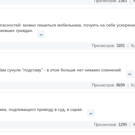
Просмотров:
2363
|
К
опасностей: можно лишиться мобильника, почуять на себе ускорени
умевших граждан.
Просмотров:
3201
|
Ко
ам сунули "подставу" - в этом больше нет никаких сомнений.
Просмотров:
8699
|
Ко
ка, подлежащего приводу в суд, в сарае.
Просмотров:
1295
|
К