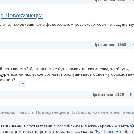
Просмотров:
2607
|
К
до Новокузнецка
стана, находившийся в федеральном розыске. У себя на родине м
Просмотров:
1550
|
К
йшего киоска? Да присесть с бутылочкой на скамеечку, хлебнуть,
ищуриться на июльское солнце, прислушиваясь к своему обрадован
желание?
Просмотров:
2129
|
Ко
ецка. Новости Новокузнецка и Кузбасса, комментарии, анали
, защищены в соответствии с российским и международным законо
К
овании текстовых и фотоматериалов ссылка на "
КузПресс.Ru
" обяз