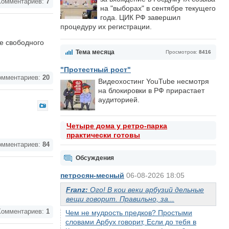
омментариев:
7
на "выборах" в сентябре текущего
года. ЦИК РФ завершил
процедуру их регистрации.
е свободного
Тема месяца
Просмотров:
8416
"Протестный рост"
мментариев:
20
Видеохостинг YouTube несмотря
на блокировки в РФ прирастает
аудиторией.
Четыре дома у ретро-парка
практически готовы
мментариев:
84
Обсуждения
петросян-месный
06-08-2026 18:05
Franz:
Ого! В кои веки арбузий дельные
вещи говорит. Правильно, за...
омментариев:
1
Чем не мудрость предков? Простыми
словами Арбух говорит, Если до тебя в