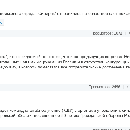
 поискового отряда "Сибиряк" отправились на областной слет поис
Просмотров:
1072
|
К
ка", итог ожидаемый, он тот же, что и на предыдущих встречах. Ни
качанные нашими же руками из России и в отсутствии конкуренции
ую яму, в которой поместятся все потребительские достижения к
Просмотров:
2496
|
Ко
ойдет командно-штабное учение (КШУ) с органами управления, сил
ровской области, посвященное 80-летию Гражданской обороны Ро