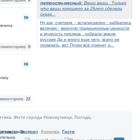
омментариев:
0
петросян-месный:
Ваши ваши...Только
что ваши хорошего за 25лет сделали
сказа...
Ну как, считаем: - всталискален - набрались
ужчина
величия - вернули традиционные ценности
и мудрость предков - собрали земли
русские Да и много еще чего, всего не
упомнить, вот Путин всё помнит, н...
омментариев:
0
ному
мментариев:
22
тика. Фото города Новокузнецк. Погода,
дательством
онтакты
Экспорт
Курилка
Гости
ательна.