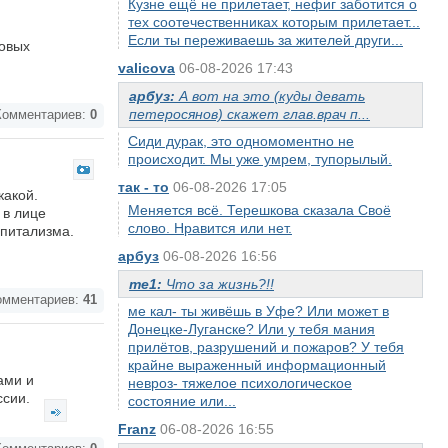
Кузне ещё не прилетает, нефиг заботится о
тех соотечественниках которым прилетает...
Если ты переживаешь за жителей други...
ковых
valicova
06-08-2026 17:43
арбуз:
А вот на это (куды девать
петеросянов) скажет глав.врач п...
омментариев:
0
Сиди дурак, это одномоментно не
происходит. Мы уже умрем, тупорылый.
так - то
06-08-2026 17:05
какой.
Меняется всё. Терешкова сказала Своё
 в лице
слово. Нравится или нет.
апитализма.
арбуз
06-08-2026 16:56
me1:
Что за жизнь?!!
мментариев:
41
ме кал- ты живёшь в Уфе? Или может в
Донецке-Луганске? Или у тебя мания
прилётов, разрушений и пожаров? У тебя
крайне выраженный информационный
ами и
невроз- тяжелое психологическое
ссии.
состояние или...
Franz
06-08-2026 16:55