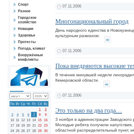
Спорт
07.11.2006
Разное
Городское
Многонациональный город
хозяйство
Новации
День народного единства в Новокузнец
Здоровье
культурным размахом.
Протесты
Погода, климат
07.11.2006
Вооружённые
конфликты
Пока внедряются высокие тех
В течение минувшей недели лихорадил
Кемеровской области.
07.11.2006
Пн
Вт
Ср
Чт
Пт
Сб
Вс
Это только на два года…
1
2
7
3
4
5
6
8
9
3 ноября в администрации Заводского 
10
11
12
13
14
15
16
Молодые ребята получили напутствия, 
17
18
19
20
21
22
23
областной распределительный пункт, им
24
25
26
27
28
29
30