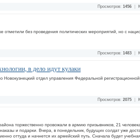
Просмотров:
1456
|
К
ке отметили без проведения политических мероприятий, но с наци
Просмотров:
1483
|
К
нологии, в дело идут кулаки
о Новокузнецкий отдел управления Федеральной регистрационной
Просмотров:
2075
|
К
района торжественно провожали в армию призывников, 21 человека
наказы и подарки. Вчера, в понедельник, будущих солдат уже дост
енно оттуда и начнется их армейский путь. Сначала будет учебная