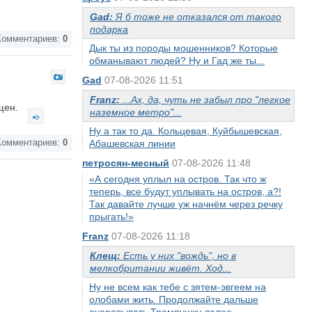
Gad:
Я б тоже не отказался от такого
подарка
омментариев:
0
Дык ты из породы мошенников? Которые
обманывают людей? Ну и Гад же ты...
Gad
07-08-2026 11:51
Franz:
...Ах, да, чуть не забыл про "легкое
ащен.
наземное метро"...
Ну а так то да. Кольцевая, Куйбышевская,
омментариев:
0
Абашевская линии
петросян-месный
07-08-2026 11:48
«А сегодня уплыл на остров. Так что ж
теперь, все будут уплывать на остров, а?!
Так давайте лучше уж начнём через речку
прыгать!»
Franz
07-08-2026 11:18
Клещ:
Есть у них "вождь", но в
мелкобритании живёт. Ход...
Ну не всем как тебе с зятем-эвгеем на
олобами жить. Продолжайте дальше