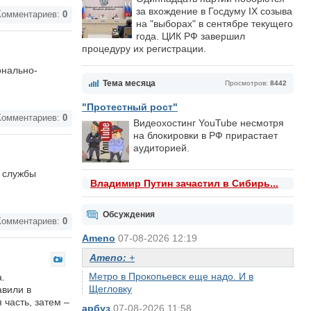
за вхождение в Госдуму IX созыва
омментариев:
0
на "выборах" в сентябре текущего
года. ЦИК РФ завершил
процедуру их регистрации.
онально-
Тема месяца
Просмотров:
8442
"Протестный рост"
омментариев:
0
Видеохостинг YouTube несмотря
на блокировки в РФ прирастает
аудиторией.
 службы
Владимир Путин зачастил в Сибирь...
Обсуждения
омментариев:
0
Ameno
07-08-2026 12:19
Ameno:
+
Метро в Прокопьевск еще надо. И в
.
Щегловку
авили в
 часть, затем –
арбуз
07-08-2026 11:58