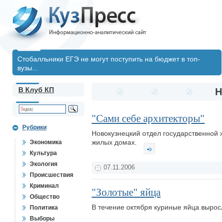
Стобалльники ЕГЭ не могут поступить на бюджет в топ-
вузы...
В Клуб КП
Н
"Сами себе архитекторы"
Рубрики
Новокузнецкий отдел государственной
жилых домах.
Экономика
Культура
Экология
07.11.2006
Происшествия
Криминал
"Золотые" яйца
Общество
В течение октября куриные яйца вырос
Политика
Выборы