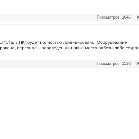
Просмотров:
1046
|
К
О "Сталь НК" будет полностью ликвидировано. Оборудование
ирована, персонал – переведен на новые места работы либо сокр
Просмотров:
1598
|
К