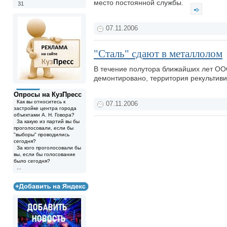
место постоянной службы.
31
07.11.2006
"Сталь" сдают в металлолом
В течение полутора ближайших лет ОО
демонтировано, территория рекультив
Опросы на КузПресс
Как вы относитесь к
07.11.2006
застройке центра города
объектами А. Н. Говора?
За какую из партий вы бы
проголосовали, если бы
"выборы" проводились
сегодня?
За кого проголосовали бы
вы, если бы голосование
было сегодня?
...