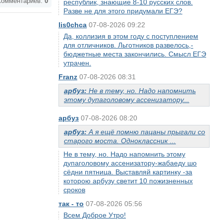
омментариев:
0
республик, знающие 8-10 русских слов.
Разве не для этого придумали ЕГЭ?
lis0chca
07-08-2026 09:22
Да, коллизия в этом году с поступлением
для отличников. Льготников развелось,-
бюджетные места закончились. Смысл ЕГЭ
утрачен.
Franz
07-08-2026 08:31
арбуз:
Не в тему, но. Надо напомнить
этому дупаголовому ассенизатору...
арбуз
07-08-2026 08:20
арбуз:
А я ещё помню пацаны прыгали со
старого моста. Одноклассник ...
Не в тему, но. Надо напомнить этому
дупаголовому ассенизатору-жабаеду шо
сёдни пятница. Выставляй картинку -за
которою арбузу светит 10 пожизненных
сроков
так - то
07-08-2026 05:56
Всем Доброе Утро!