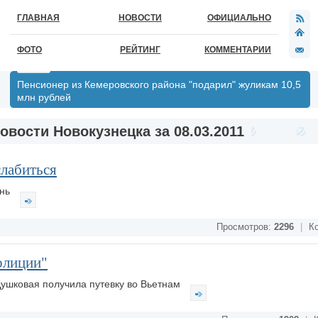
ГЛАВНАЯ
НОВОСТИ
ОФИЦИАЛЬНО
ФОТО
РЕЙТИНГ
КОММЕНТАРИИ
Пенсионер из Кемеровского района "подарил" жуликам 10,5
млн рублей
овости Новокузнецка за 08.03.2011
лабиться
ень
Просмотров:
2296
|
Ко
олиции"
Душковая получила путевку во Вьетнам