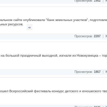
Просмотров:
1902
|
К
альном сайте опубликовала "банк земельных участков", подготовл
ьных ресурсов.
Просмотров:
2287
|
К
 на большой праздничный выходной, изгнали из Новокузнецка – то
Просмотров:
1867
|
К
рошел Всероссийский фестиваль-конкурс детского и юношеского тв