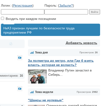
Логин: (
Регистрация
)
Пароль: (
Забыли?
)
Входить при каждом посещении
НкАЗ признан лучшим по безопасности труда
предприятием РФ
Добавить новость
Тема дня
Просмотров:
26
За полметра до метро, или Где б взять
власть, которая не всласть?
Владимир Путин зачастил в
Сибирь...
мментариев:
16
Тема недели
Просмотров:
2982
"Шансы не нулевые"
Одиннадцать партий поборются