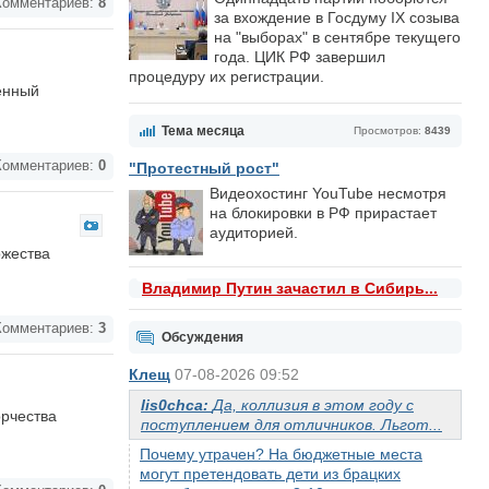
омментариев:
8
за вхождение в Госдуму IX созыва
на "выборах" в сентябре текущего
года. ЦИК РФ завершил
процедуру их регистрации.
енный
Тема месяца
Просмотров:
8439
омментариев:
0
"Протестный рост"
Видеохостинг YouTube несмотря
на блокировки в РФ прирастает
аудиторией.
ржества
Владимир Путин зачастил в Сибирь...
омментариев:
3
Обсуждения
Клещ
07-08-2026 09:52
lis0chca:
Да, коллизия в этом году с
орчества
поступлением для отличников. Льгот...
Почему утрачен? На бюджетные места
могут претендовать дети из брацких