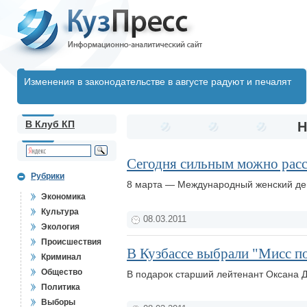
Изменения в законодательстве в августе радуют и печалят
В Клуб КП
Н
Сегодня сильным можно расс
Рубрики
8 марта — Международный женский д
Экономика
Культура
08.03.2011
Экология
Происшествия
В Кузбассе выбрали "Мисс п
Криминал
Общество
В подарок старший лейтенант Оксана 
Политика
Выборы