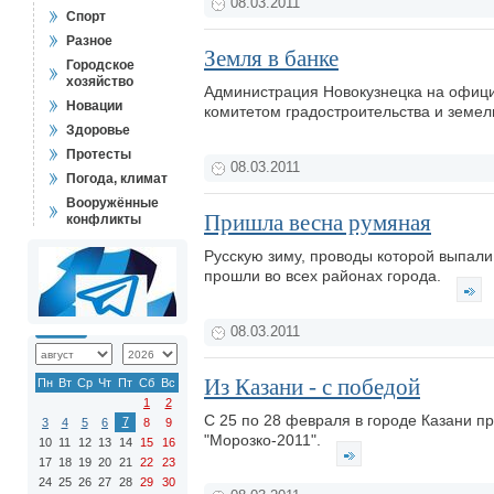
08.03.2011
Спорт
Разное
Земля в банке
Городское
хозяйство
Администрация Новокузнецка на офици
Новации
комитетом градостроительства и земел
Здоровье
Протесты
08.03.2011
Погода, климат
Вооружённые
Пришла весна румяная
конфликты
Русскую зиму, проводы которой выпали
прошли во всех районах города.
08.03.2011
Из Казани - с победой
Пн
Вт
Ср
Чт
Пт
Сб
Вс
1
2
С 25 по 28 февраля в городе Казани п
7
3
4
5
6
8
9
"Морозко-2011".
10
11
12
13
14
15
16
17
18
19
20
21
22
23
24
25
26
27
28
29
30