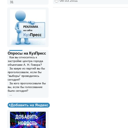
08.03.2011
31
Опросы на КузПресс
Как вы относитесь к
застройке центра города
объектами А. Н. Говора?
За какую из партий вы бы
проголосовали, если бы
"выборы" проводились
сегодня?
За кого проголосовали бы
вы, если бы голосование
было сегодня?
...