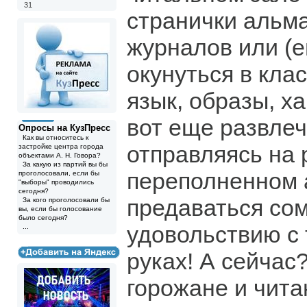
31
странички альма
журналов или (е
окунуться в кла
язык, образы, ха
вот еще развлеч
Опросы на КузПресс
Как вы относитесь к
отправляясь на 
застройке центра города
объектами А. Н. Говора?
За какую из партий вы бы
переполненном 
проголосовали, если бы
"выборы" проводились
сегодня?
предаваться со
За кого проголосовали бы
вы, если бы голосование
было сегодня?
удовольствию с 
...
руках! А сейчас
горожане и чита