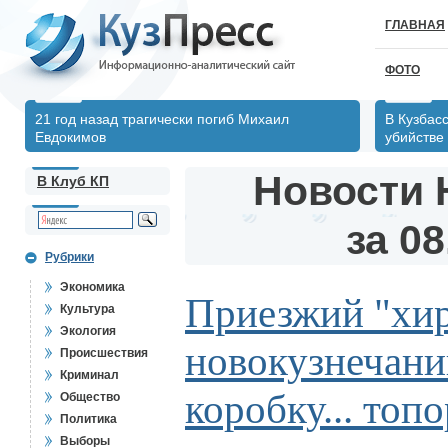
ГЛАВНАЯ
ФОТО
21 год назад трагически погиб Михаил
В Кузбас
Евдокимов
убийстве
Новости 
В Клуб КП
за 08
Рубрики
Экономика
Приезжий "хир
Культура
Экология
новокузнечан
Происшествия
Криминал
коробку... топ
Общество
Политика
Выборы