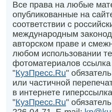
Все права на любые мат
опубликованные на сайт
соответствии с российск
международным законод
авторском праве и смеж
любом использовании те
фотоматериалов ссылка
"
КузПресс.Ru
" обязател
или частичной перепеча
в интернете гиперссылка
"
КузПресс.Ru
" обязатель
226-04-71. E-mail:
kp@kuz