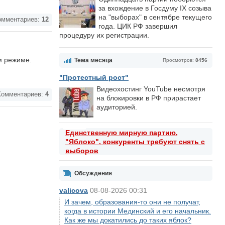
за вхождение в Госдуму IX созыва
на "выборах" в сентябре текущего
мментариев:
12
года. ЦИК РФ завершил
процедуру их регистрации.
м режиме.
Тема месяца
Просмотров:
8456
"Протестный рост"
Видеохостинг YouTube несмотря
омментариев:
4
на блокировки в РФ прирастает
аудиторией.
Единственную мирную партию,
"Яблоко", конкуренты требуют снять с
выборов
Обсуждения
valicova
08-08-2026 00:31
И зачем, образования-то они не получат,
когда в истории Мединский и его начальник.
Как же мы докатились до таких яблок?