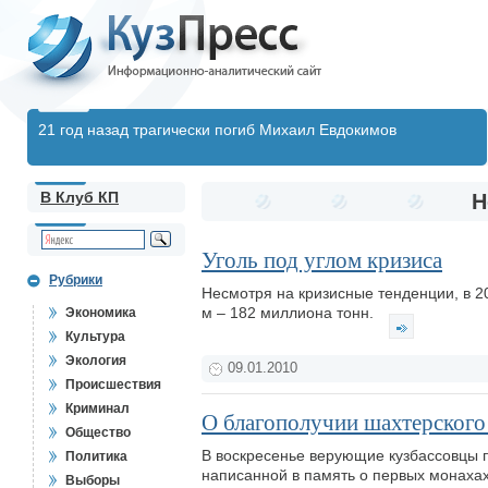
21 год назад трагически погиб Михаил Евдокимов
В Клуб КП
Н
Уголь под углом кризиса
Рубрики
Несмотря на кризисные тенденции, в 20
м – 182 миллиона тонн.
Экономика
Культура
Экология
09.01.2010
Происшествия
Криминал
О благополучии шахтерского
Общество
В воскресенье верующие кузбассовцы п
Политика
написанной в память о первых монаха
Выборы