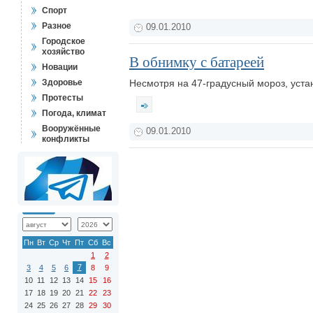
Спорт
Разное
09.01.2010
Городское
хозяйство
В обнимку с батареей
Новации
Здоровье
Несмотря на 47-градусный мороз, уста
Протесты
Погода, климат
Вооружённые
09.01.2010
конфликты
Пн
Вт
Ср
Чт
Пт
Сб
Вс
1
2
7
3
4
5
6
8
9
10
11
12
13
14
15
16
17
18
19
20
21
22
23
24
25
26
27
28
29
30