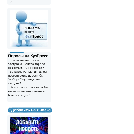
31
Опросы на КузПресс
Как вы относитесь к
застройке центра города
объектами А. Н. Говора?
За какую из партий вы бы
проголосовали, если бы
"выборы" проводились
сегодня?
За кого проголосовали бы
вы, если бы голосование
было сегодня?
...