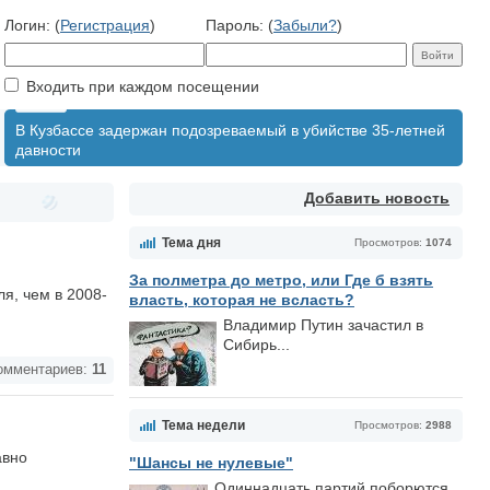
Логин: (
Регистрация
)
Пароль: (
Забыли?
)
Входить при каждом посещении
В Кузбассе задержан подозреваемый в убийстве 35-летней
давности
Добавить новость
Тема дня
Просмотров:
1074
За полметра до метро, или Где б взять
я, чем в 2008-
власть, которая не всласть?
Владимир Путин зачастил в
Сибирь...
мментариев:
11
Тема недели
Просмотров:
2988
авно
"Шансы не нулевые"
Одиннадцать партий поборются