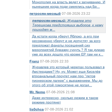
Монополия на власть ведет к загниванию. И
нынешние когда поди смеялись над Бр...
петросян-месный
07-08-2026 23:22
петросян-месный:
Журавлев это
Терешкова предстоящих выборов ,к нему
приходят м...
Да кстати когда уберут Яблоко, а его при
несомненно уберут и не допустят, за кого
предложат фанаты посещений сих
мероприятий бумажку сунуть ? Я так думаю
уже до всех дошло что кроме ЕР там ни к...
Franz
07-08-2026 22:33
Журавлев это который черепах пользовал в
Амстердаме? Ну, ну. Может еще Киселёв
втроанальный прочтет нам про "летов
пионерском лагере" с выражением. Мы до
этого об этой гомосятине не догад...
Mr. Nemo
07-08-2026 21:08
Даже интересно, сколько режим в таком
режиме протянет
lis0chca
07-08-2026 21:02