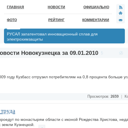
ГЛАВНАЯ
НОВОСТИ
ОФИЦИАЛЬНО
ФОТО
РЕЙТИНГ
КОММЕНТАРИИ
РУСАЛ запатентовал инновационный сплав для
электрохимзащиты
овости Новокузнецка за 09.01.2010
09 году Кузбасс отгрузил потребителям на 0,8 процента больше угл
Просмотров:
2659
|
Ко
 труда
роедут по монастырям области с иконой Рождества Христова, нед
х земли Кузнецкой.