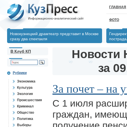
ГЛАВНАЯ
ФОТО
Новокузнецкий драмтеатр представит в Москве
Гендирек
сразу два спектакля
пострада
Новости 
В Клуб КП
за 09
Рубрики
Экономика
За почет – на 
Культура
Экология
С 1 июля расши
Происшествия
Криминал
граждан, имеющ
Общество
Политика
получение пенс
Выборы