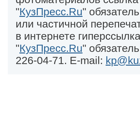
"
КузПресс.Ru
" обязател
или частичной перепеча
в интернете гиперссылка
"
КузПресс.Ru
" обязатель
226-04-71. E-mail:
kp@kuz