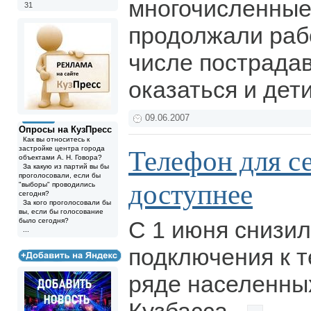
многочисленные
31
продолжали рабо
числе пострада
оказаться и дети
09.06.2007
Опросы на КузПресс
Как вы относитесь к
застройке центра города
Телефон для се
объектами А. Н. Говора?
За какую из партий вы бы
проголосовали, если бы
доступнее
"выборы" проводились
сегодня?
За кого проголосовали бы
вы, если бы голосование
было сегодня?
С 1 июня снизил
...
подключения к 
ряде населенны