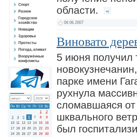
Спорт
области.
Разное
Городское
хозяйство
09.06.2007
Новации
Здоровье
Виновато дере
Протесты
Погода, климат
5 июня получил
Вооружённые
конфликты
новокузнечанин
парке имени Гаг
рухнула массивн
сломавшаяся от
Пн
Вт
Ср
Чт
Пт
Сб
Вс
1
2
шквального вет
6
3
4
5
7
8
9
10
11
12
13
14
15
16
был госпитализи
17
18
19
20
21
22
23
24
25
26
27
28
29
30