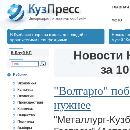
ГЛАВНАЯ
ФОТО
В Кузбассе открыты школы для людей с
Нескольк
хроническими неинфекциями
музей “Ку
Новости 
В Клуб КП
за 10
Рубрики
Экономика
"Волгарю" поб
Культура
Экология
нужнее
Происшествия
Криминал
Общество
"Металлург-Кузба
Политика
Выборы