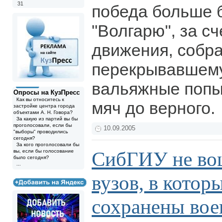
31
победа больше 
"Волгарю", за с
движения, собр
перекрывавшем
вальяжные попы
Опросы на КузПресс
Как вы относитесь к
мяч до верного.
застройке центра города
объектами А. Н. Говора?
За какую из партий вы бы
проголосовали, если бы
10.09.2005
"выборы" проводились
сегодня?
За кого проголосовали бы
СибГИУ не вош
вы, если бы голосование
было сегодня?
...
вузов, в котор
сохранены во