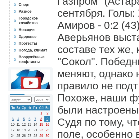
Газпром" (Астарах
Спорт
сентября. Голы: 
Разное
Городское
Амиров - 0:2 (43
хозяйство
Новации
Аверьянов выст
Здоровье
Протесты
составе тех же,
Погода, климат
Вооружённые
"Сокол". Победн
конфликты
меняют, однако 
правило не подт
Похоже, наши ф
были настроены
Пн
Вт
Ср
Чт
Пт
Сб
Вс
1
2
Судя по тому, ч
3
4
5
6
7
8
9
10
11
12
13
14
15
16
17
18
19
20
21
22
23
поле, особенно 
24
25
26
27
28
29
30