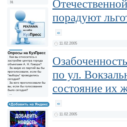
Отечественной
31
порадуют льго
11.02.2005
Опросы на КузПресс
Озабоченность
Как вы относитесь к
застройке центра города
объектами А. Н. Говора?
За какую из партий вы бы
по ул. Вокзаль
проголосовали, если бы
"выборы" проводились
сегодня?
За кого проголосовали бы
состояние их 
вы, если бы голосование
было сегодня?
...
11.02.2005