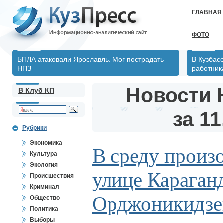
ГЛАВНАЯ
ФОТО
БПЛА атаковали Ярославль. Мог пострадать
В Кузбас
НПЗ
работник
Новости 
В Клуб КП
за 11
Рубрики
Экономика
В среду произ
Культура
Экология
улице Караган
Происшествия
Криминал
Орджоникидзе
Общество
Политика
Выборы