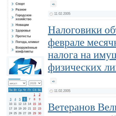
Спорт
Разное
11.02.2005
Городское
хозяйство
Новации
Налоговики об
Здоровье
Протесты
феврале месяч
Погода, климат
Вооружённые
налога на иму
конфликты
физических ли
Пн
Вт
Ср
Чт
Пт
Сб
Вс
11.02.2005
1
2
6
3
4
5
7
8
9
Ветеранов Вел
10
11
12
13
14
15
16
17
18
19
20
21
22
23
24
25
26
27
28
29
30