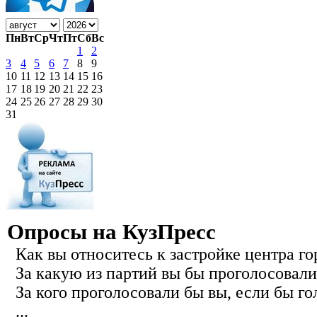
Пн
Вт
Ср
Чт
Пт
Сб
Вс
1
2
3
4
5
6
7
8
9
10
11
12
13
14
15
16
17
18
19
20
21
22
23
24
25
26
27
28
29
30
31
Опросы на КузПресс
Как вы относитесь к застройке центра го
За какую из партий вы бы проголосовали
За кого проголосовали бы вы, если бы го
...