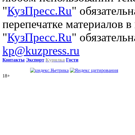
"
КузПресс.Ru
" обязатель
перепечатке материалов в
"
КузПресс.Ru
" обязательн
kp@kuzpress.ru
Контакты
Экспорт
Курилка
Гости
18+