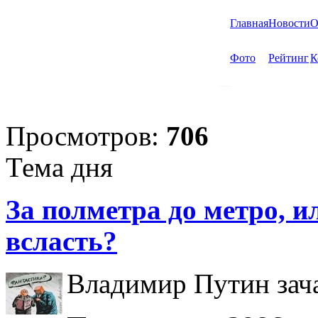
Главная
Новости
О
Фото
Рейтинг
К
Просмотров:
706
Тема дня
За полметра до метро, ил
всласть?
Владимир Путин зача