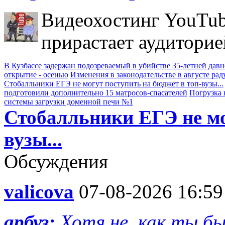
Видеохостинг YouTub
прирастает аудиторие
В Кузбассе задержан подозреваемый в убийстве 35-летней дав
открытие - осенью
Изменения в законодательстве в августе рад
Стобалльники ЕГЭ не могут поступить на бюджет в топ-вузы...
подготовили дополнительно 15 матросов-спасателей
Погрузка 
системы загрузки доменной печи №1
Стобалльники ЕГЭ не мо
вузы...
Обсуждения
valicova
07-08-2026 16:59
арбуз:
Хотя не, как ты б