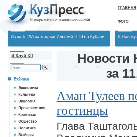
ГЛАВНАЯ
ФОТО
Из-за БПЛА загорелся Ильский НПЗ на Кубани
В Новоку
Новости 
В Клуб КП
за 11
Рубрики
Экономика
Аман Тулеев п
Культура
Экология
гостинцы
Происшествия
Криминал
Общество
Глава Таштаголь
Политика
Выборы