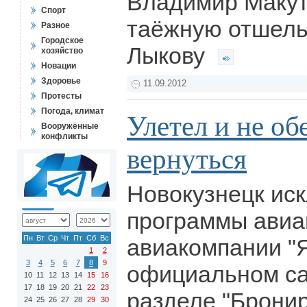
Владимир Макут
Спорт
таёжную отшел
Разное
Городское
Лыкову
хозяйство
Новации
Здоровье
11.09.2012
Протесты
Погода, климат
Улетел и не о
Вооружённые
конфликты
вернуться
Новокузнецк ис
программы авиа
Пн
Вт
Ср
Чт
Пт
Сб
Вс
авиакомпании "Я
1
2
3
4
5
6
7
8
9
официальном са
10
11
12
13
14
15
16
17
18
19
20
21
22
23
разделе "Брони
24
25
26
27
28
29
30