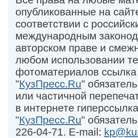
опубликованные на сайт
соответствии с российск
международным законод
авторском праве и смеж
любом использовании те
фотоматериалов ссылка
"
КузПресс.Ru
" обязател
или частичной перепеча
в интернете гиперссылка
"
КузПресс.Ru
" обязатель
226-04-71. E-mail:
kp@kuz