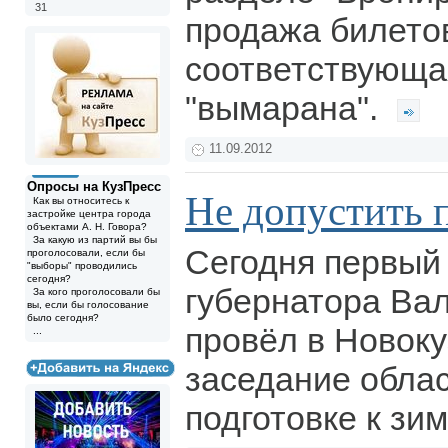
31
продажа билето
соответствующа
"вымарана".
11.09.2012
Опросы на КузПресс
Не допустить
Как вы относитесь к
застройке центра города
объектами А. Н. Говора?
За какую из партий вы бы
Сегодня первый
проголосовали, если бы
"выборы" проводились
сегодня?
губернатора Ва
За кого проголосовали бы
вы, если бы голосование
было сегодня?
провёл в Новок
...
заседание облас
подготовке к зи