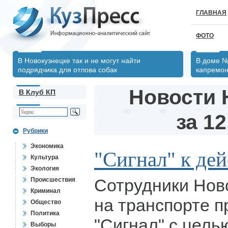
ГЛАВНАЯ
ФОТО
В Новокузнецке так и не могут найти
В доме №
подрядчика для отлова собак
капремон
Новости 
В Клуб КП
за 12
Рубрики
Экономика
"Сигнал" к де
Культура
Экология
Сотрудники Нов
Происшествия
Криминал
на транспорте 
Общество
Политика
"Сигнал" с цель
Выборы