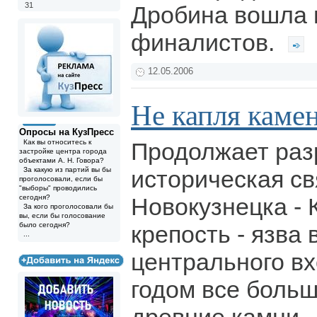
31
Дробина вошла 
финалистов.
12.05.2006
Не капля каме
Опросы на КузПресс
Как вы относитесь к
Продолжает раз
застройке центра города
объектами А. Н. Говора?
За какую из партий вы бы
историческая с
проголосовали, если бы
"выборы" проводились
сегодня?
Новокузнецка - 
За кого проголосовали бы
вы, если бы голосование
было сегодня?
крепость - язва 
...
центрального в
годом все боль