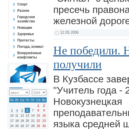
Спорт
пресечь правон
Разное
Городское
железной дорог
хозяйство
Новации
12.05.2006
Здоровье
Протесты
Не победили. 
Погода, климат
Вооружённые
конфликты
получили
В Кузбассе заве
"Учитель года - 
Новокузнецкая
Пн
Вт
Ср
Чт
Пт
Сб
Вс
1
2
преподавательн
6
3
4
5
7
8
9
10
11
12
13
14
15
16
языка средней 
17
18
19
20
21
22
23
24
25
26
27
28
29
30