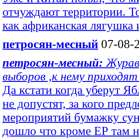
отчуждают территории. То
как африканская лягушка 
петросян-месный
07-08-2
петросян-месный:
Журав
выборов ,к нему приходят 
Да кстати когда уберут Яб
не допустят, за кого пре
мероприятий бумажку суну
дошло что кроме ЕР там ни