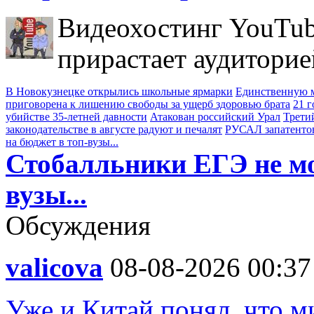
Видеохостинг YouTub
прирастает аудиторие
В Новокузнецке открылись школьные ярмарки
Единственную м
приговорена к лишению свободы за ущерб здоровью брата
21 
убийстве 35-летней давности
Атакован российский Урал
Трети
законодательстве в августе радуют и печалят
РУСАЛ запатенто
на бюджет в топ-вузы...
Стобалльники ЕГЭ не мо
вузы...
Обсуждения
valicova
08-08-2026 00:37
Уже и Китай понял, что м