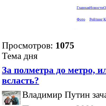
Главная
Новости
О
Фото
Рейтинг
К
Просмотров:
1075
Тема дня
За полметра до метро, ил
всласть?
Владимир Путин зача