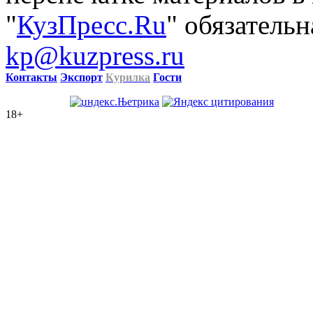
"
КузПресс.Ru
" обязательн
kp@kuzpress.ru
Контакты
Экспорт
Курилка
Гости
18+