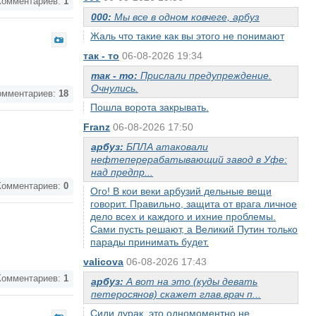
омментариев:
1
000:
Мы все в одном ковчеге, арбуз
Жаль что такие как вы этого не понимают
так - то
06-08-2026 19:34
так - то:
Прислали предупреждение.
Очнулись.
мментариев:
18
Пошла ворота закрывать.
Franz
06-08-2026 17:50
арбуз:
БПЛА атаковали
нефтеперерабатывающий завод в Уфе:
над предпр...
омментариев:
0
Ого! В кои веки арбузий дельные вещи
говорит. Правильно, защита от врага личное
дело всех и каждого и ихние проблемы.
Сами пусть решают, а Великий Путин только
парады принимать будет.
valicova
06-08-2026 17:43
омментариев:
1
арбуз:
А вот на это (куды девать
петеросянов) скажет глав.врач п...
Сиди дурак, это одномоментно не