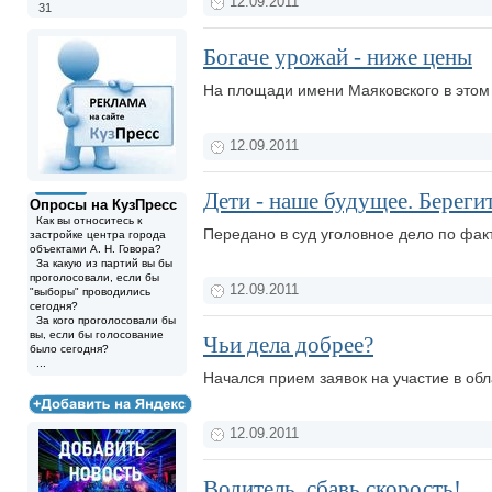
12.09.2011
31
Богаче урожай - ниже цены
На площади имени Маяковского в этом 
12.09.2011
Дети - наше будущее. Берегит
Опросы на КузПресс
Как вы относитесь к
Передано в суд уголовное дело по фа
застройке центра города
объектами А. Н. Говора?
За какую из партий вы бы
проголосовали, если бы
12.09.2011
"выборы" проводились
сегодня?
За кого проголосовали бы
вы, если бы голосование
Чьи дела добрее?
было сегодня?
...
Начался прием заявок на участие в об
12.09.2011
Водитель, сбавь скорость!