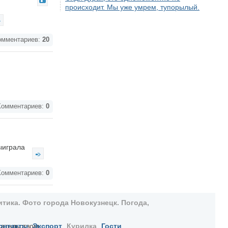
происходит. Мы уже умрем, тупорылый.
мментариев:
20
омментариев:
0
выиграла
омментариев:
0
тика. Фото города Новокузнецк. Погода,
дательством
онтакты
Экспорт
Курилка
Гости