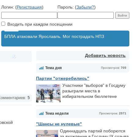
Логин: (
Регистрация
)
Пароль: (
Забыли?
)
Входить при каждом посещении
БПЛА атаковали Ярославль. Мог пострадать НПЗ
Добавить новость
Тема дня
Просмотров:
705
Партии "отжеребились"
Участники "выборов" в Госдуму
разыграли места в
избирательном бюллетене
омментариев:
5
Тема недели
Просмотров:
2971
овской
"Шансы не нулевые"
Одиннадцать партий поборются
за вхождение в Госдуму IX созыва