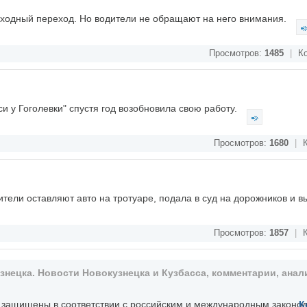
ходный переход. Но водители не обращают на него внимания.
Просмотров:
1485
|
Ко
и у Гоголевки" спустя год возобновила свою работу.
Просмотров:
1680
|
К
ители оставляют авто на тротуаре, подала в суд на дорожников и 
Просмотров:
1857
|
К
ецка. Новости Новокузнецка и Кузбасса, комментарии, анали
, защищены в соответствии с российским и международным законо
К