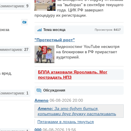
на "выборах" в сентябре текущего
омментариев:
9
года. ЦИК РФ завершил
процедуру их регистрации.
союза
Тема месяца
Просмотров:
8417
"Протестный рост"
Видеохостинг YouTube несмотря
мментариев:
27
на блокировки в РФ прирастает
аудиторией.
БПЛА атаковали Ярославль. Мог
 вред,
пострадать НПЗ
Обсуждения
омментариев:
1
Ameno
06-08-2026 20:00
Ameno:
За это будут биться,
копытцами друг дружку расталкивать
Пятачками в лохань тянуться
000
06-08-2026 19:56