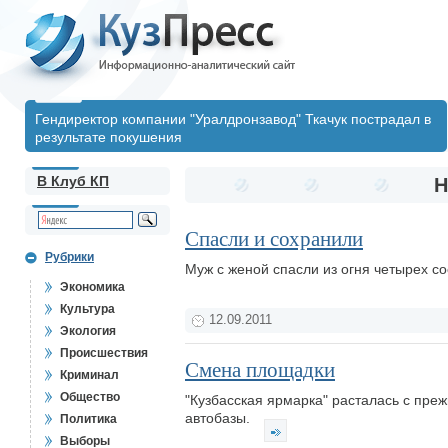
Гендиректор компании "Уралдронзавод" Ткачук пострадал в
результате покушения
В Клуб КП
Н
Спасли и сохранили
Рубрики
Муж с женой спасли из огня четырех со
Экономика
Культура
12.09.2011
Экология
Происшествия
Смена площадки
Криминал
Общество
"Кузбасская ярмарка" расталась с пре
автобазы.
Политика
Выборы