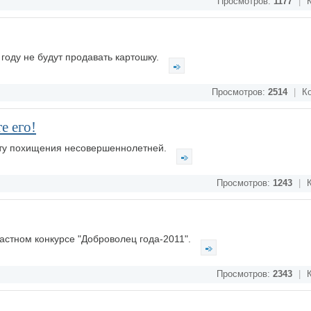
Просмотров:
1177
|
К
году не будут продавать картошку.
Просмотров:
2514
|
Ко
е его!
кту похищения несовершеннолетней.
Просмотров:
1243
|
К
ластном конкурсе "Доброволец года-2011".
Просмотров:
2343
|
К