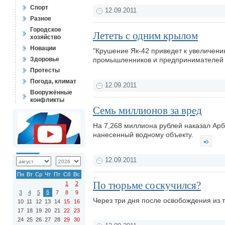
Спорт
12.09.2011
Разное
Городское
Лететь с одним крылом
хозяйство
Новации
"Крушение Як-42 приведет к увеличению
Здоровье
промышленников и предпринимателей
Протесты
Погода, климат
12.09.2011
Вооружённые
конфликты
Семь миллионов за вред
На 7,268 миллиона рублей наказал Арб
нанесенный водному объекту.
12.09.2011
Пн
Вт
Ср
Чт
Пт
Сб
Вс
По тюрьме соскучился?
1
2
6
3
4
5
7
8
9
Через три дня после освобождения из
10
11
12
13
14
15
16
17
18
19
20
21
22
23
24
25
26
27
28
29
30