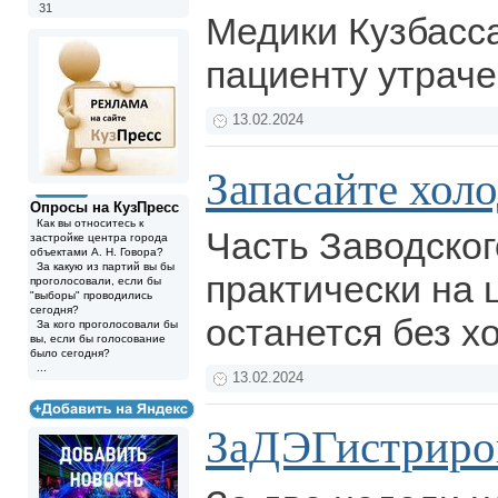
31
Медики Кузбасс
пациенту утрач
13.02.2024
Запасайте хол
Опросы на КузПресс
Как вы относитесь к
Часть Заводског
застройке центра города
объектами А. Н. Говора?
За какую из партий вы бы
практически на 
проголосовали, если бы
"выборы" проводились
сегодня?
останется без х
За кого проголосовали бы
вы, если бы голосование
было сегодня?
...
13.02.2024
ЗаДЭГистриро