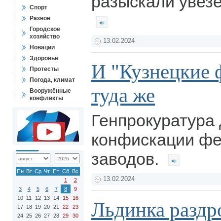
разыскали увезё
Спорт
Разное
Городское
хозяйство
13.02.2024
Новации
Здоровье
И "Кузнецкие 
Протесты
Погода, климат
туда же
Вооружённые
конфликты
Генпрокуратура
конфискации ф
заводов.
Пн
Вт
Ср
Чт
Пт
Сб
Вс
13.02.2024
1
2
3
4
5
6
7
8
9
10
11
12
13
14
15
16
Льдинка раздр
17
18
19
20
21
22
23
24
25
26
27
28
29
30