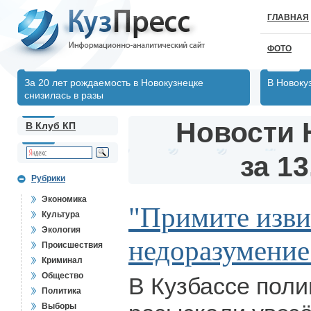
ГЛАВНАЯ
ФОТО
За 20 лет рождаемость в Новокузнецке
В Новоку
снизилась в разы
Новости 
В Клуб КП
за 13
Рубрики
Экономика
"Примите изви
Культура
Экология
недоразумение
Происшествия
Криминал
Общество
В Кузбассе пол
Политика
Выборы