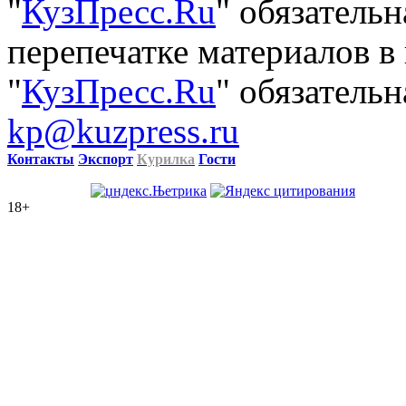
"
КузПресс.Ru
" обязатель
перепечатке материалов в
"
КузПресс.Ru
" обязательн
kp@kuzpress.ru
Контакты
Экспорт
Курилка
Гости
18+