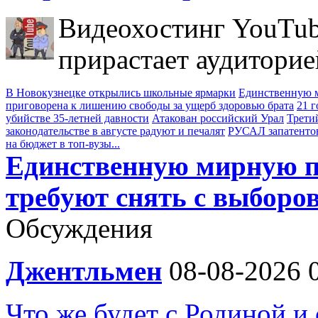
Видеохостинг YouTub
прирастает аудиторие
В Новокузнецке открылись школьные ярмарки
Единственную м
приговорена к лишению свободы за ущерб здоровью брата
21 
убийстве 35-летней давности
Атакован российский Урал
Трети
законодательстве в августе радуют и печалят
РУСАЛ запатенто
на бюджет в топ-вузы...
Единственную мирную п
требуют снять с выборо
Обсуждения
Джентльмен
08-08-2026 
Что же будет с Родиной и