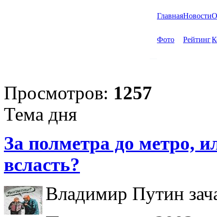
Главная
Новости
О
Фото
Рейтинг
К
Просмотров:
1257
Тема дня
За полметра до метро, ил
всласть?
Владимир Путин зача