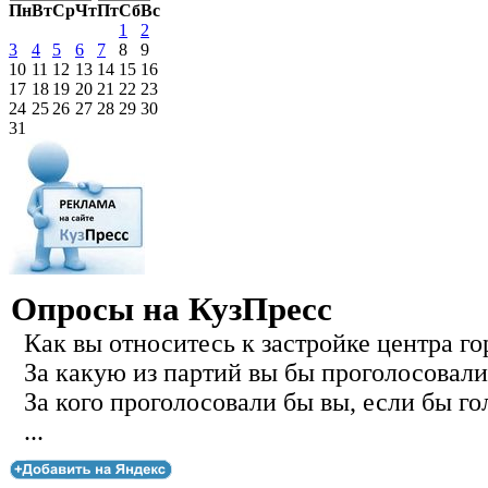
Пн
Вт
Ср
Чт
Пт
Сб
Вс
1
2
3
4
5
6
7
8
9
10
11
12
13
14
15
16
17
18
19
20
21
22
23
24
25
26
27
28
29
30
31
Опросы на КузПресс
Как вы относитесь к застройке центра го
За какую из партий вы бы проголосовали
За кого проголосовали бы вы, если бы го
...