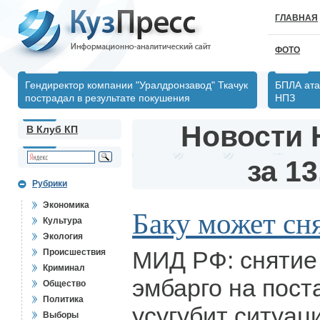
ГЛАВНАЯ
ФОТО
Гендиректор компании "Уралдронзавод" Ткачук
БПЛА ата
пострадал в результате покушения
НПЗ
Новости 
В Клуб КП
за 13
Рубрики
Экономика
Баку может сн
Культура
Экология
МИД РФ: снятие
Происшествия
Криминал
эмбарго на пост
Общество
Политика
усугубит ситуац
Выборы