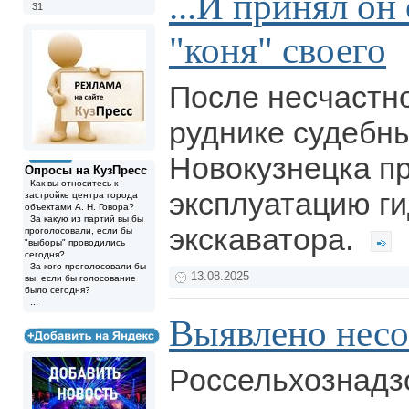
...И принял он
31
"коня" своего
После несчастно
руднике судебн
Новокузнецка п
Опросы на КузПресс
Как вы относитесь к
эксплуатацию г
застройке центра города
объектами А. Н. Говора?
За какую из партий вы бы
экскаватора.
проголосовали, если бы
"выборы" проводились
сегодня?
За кого проголосовали бы
13.08.2025
вы, если бы голосование
было сегодня?
...
Выявлено несо
Россельхознадз