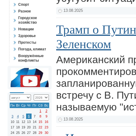
Спорт
13.08.2025
Разное
Городское
хозяйство
Трамп о Путин
Новации
Здоровье
Зеленском
Протесты
Погода, климат
Вооружённые
Американский п
конфликты
прокомментиро
запланированну
встречу с В. Пу
называемую "ис
Пн
Вт
Ср
Чт
Пт
Сб
Вс
1
2
6
3
4
5
7
8
9
13.08.2025
10
11
12
13
14
15
16
17
18
19
20
21
22
23
24
25
26
27
28
29
30