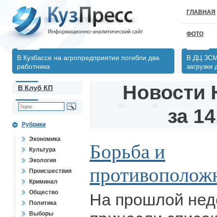
ГЛАВНАЯ
ФОТО
В Кузбассе на агропредприятии погибли два
В ДЦ ЗСМ
работника
загрузки
Новости 
В Клуб КП
за 14
Рубрики
Экономика
Борьба и
Культура
Экология
противополож
Происшествия
Криминал
Общество
На прошлой нед
Политика
Выборы