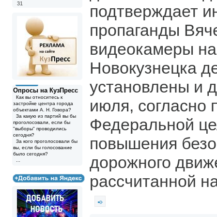
31
подтверждает и
пропаганды Вяч
видеокамеры на
Новокузнецка д
установлены и д
Опросы на КузПресс
Как вы относитесь к
июля, согласно
застройке центра города
объектами А. Н. Говора?
За какую из партий вы бы
Федеральной це
проголосовали, если бы
"выборы" проводились
сегодня?
повышения безо
За кого проголосовали бы
вы, если бы голосование
было сегодня?
дорожного движ
...
рассчитанной на