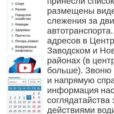
принесли список
Спорт
размещены вид
Разное
Городское
слежения за дв
хозяйство
Новации
автотранспорта.
Здоровье
Протесты
адресов в Цент
Погода, климат
Вооружённые
Заводском и Но
конфликты
районах (в цент
больше). Звоню
и напрямую спр
информация нас
Пн
Вт
Ср
Чт
Пт
Сб
Вс
1
2
соглядатайства 
7
3
4
5
6
8
9
10
11
12
13
14
15
16
17
18
19
20
21
22
23
действиями води
24
25
26
27
28
29
30