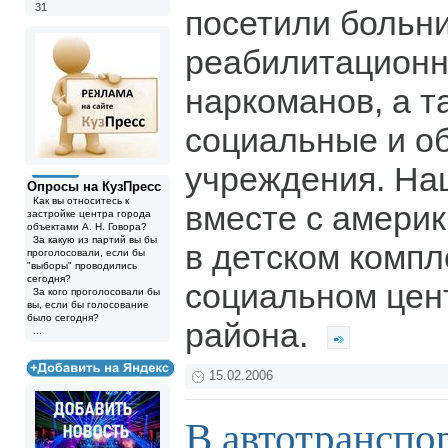
31
посетили больн
реабилитационн
наркоманов, а т
социальные и о
учреждения. На
Опросы на КузПресс
Как вы относитесь к
вместе с амери
застройке центра города
объектами А. Н. Говора?
За какую из партий вы бы
в детском комп
проголосовали, если бы
"выборы" проводились
сегодня?
социальном цен
За кого проголосовали бы
вы, если бы голосование
было сегодня?
района.
...
15.02.2006
В автотрансп