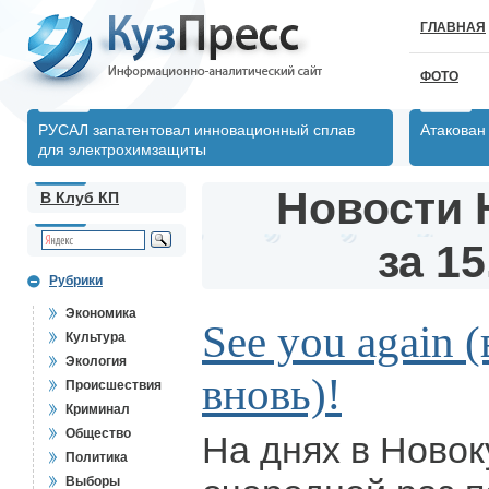
ГЛАВНАЯ
ФОТО
РУСАЛ запатентовал инновационный сплав
Атакован
для электрохимзащиты
Новости 
В Клуб КП
за 15
Рубрики
Экономика
See you again 
Культура
Экология
вновь)!
Происшествия
Криминал
Общество
На днях в Новок
Политика
Выборы