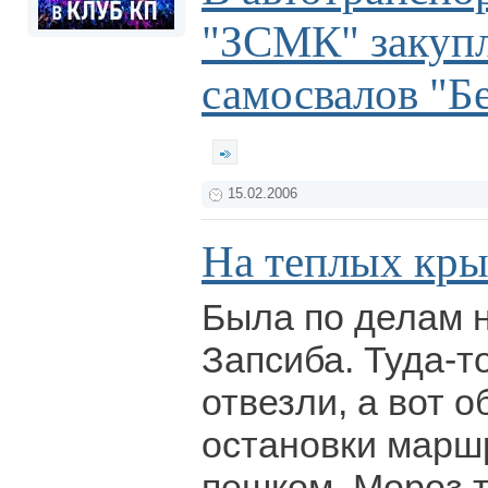
"ЗСМК" закупл
самосвалов "Б
15.02.2006
На теплых кр
Была по делам 
Запсиба. Туда-т
отвезли, а вот о
остановки марш
пешком. Мороз т