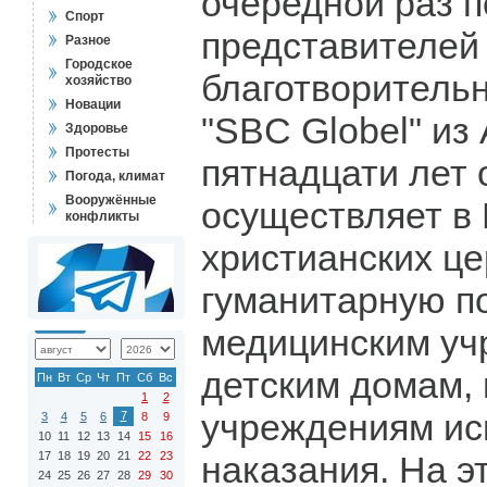
очередной раз 
Спорт
представителей
Разное
Городское
благотворитель
хозяйство
Новации
"SBC Globel" из
Здоровье
Протесты
пятнадцати лет 
Погода, климат
Вооружённые
осуществляет в
конфликты
христианских це
гуманитарную 
медицинским уч
детским домам,
Пн
Вт
Ср
Чт
Пт
Сб
Вс
1
2
учреждениям ис
7
3
4
5
6
8
9
10
11
12
13
14
15
16
17
18
19
20
21
22
23
наказания. На эт
24
25
26
27
28
29
30