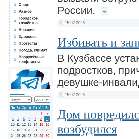
Спорт
России.
Разное
Городское
хозяйство
15.02.2026
Новации
Здоровье
Избивать и за
Протесты
Погода, климат
В Кузбассе уста
Вооружённые
конфликты
подростков, пр
девушке-инвали
15.02.2026
Пн
Вт
Ср
Чт
Пт
Сб
Вс
Дом повредилс
1
2
3
4
5
6
7
8
9
возбудился
10
11
12
13
14
15
16
17
18
19
20
21
22
23
24
25
26
27
28
29
30