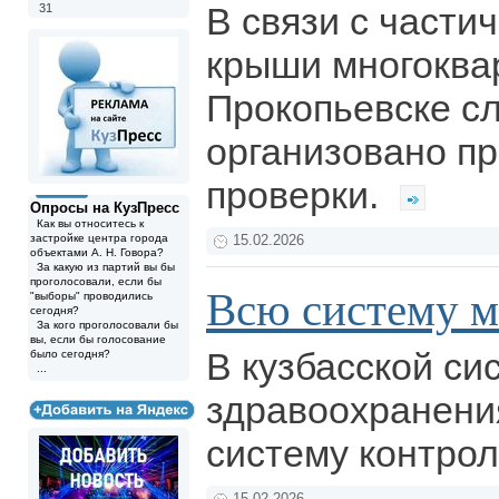
В связи с част
31
крыши многоква
Прокопьевске с
организовано п
проверки.
Опросы на КузПресс
Как вы относитесь к
застройке центра города
15.02.2026
объектами А. Н. Говора?
За какую из партий вы бы
проголосовали, если бы
Всю систему ме
"выборы" проводились
сегодня?
За кого проголосовали бы
вы, если бы голосование
В кузбасской си
было сегодня?
...
здравоохранени
систему контрол