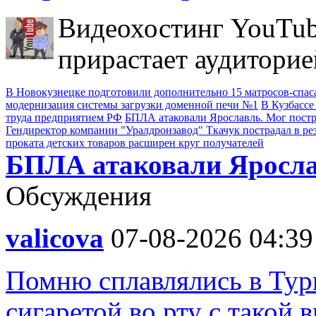
Видеохостинг YouTub
прирастает аудиторие
В Новокузнецке подготовили дополнительно 15 матросов-спас
модернизация системы загрузки доменной печи №1
В Кузбассе
труда предприятием РФ
БПЛА атаковали Ярославль. Мог пост
Гендиректор компании "Уралдронзавод" Ткачук пострадал в ре
проката детских товаров расширен круг получателей
БПЛА атаковали Яросла
Обсуждения
valicova
07-08-2026 04:39
Помню сплавлялись в Турц
сигаретой во рту с такой 