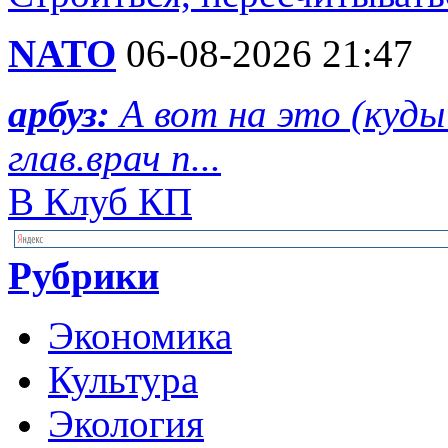
NATO
06-08-2026 21:47
арбуз:
А вот на это (куд
глав.врач п...
В Клуб КП
Рубрики
Экономика
Культура
Экология