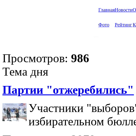
Главная
Новости
О
Фото
Рейтинг
К
Просмотров:
986
Тема дня
Партии "отжеребились"
Участники "выборов"
избирательном бюлл