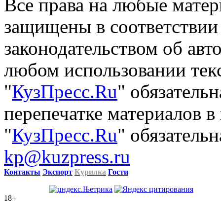
Все права на любые матер
защищены в соответствии
законодательством об авт
любом использовании тек
"
КузПресс.Ru
" обязатель
перепечатке материалов в
"
КузПресс.Ru
" обязательн
kp@kuzpress.ru
Контакты
Экспорт
Курилка
Гости
18+