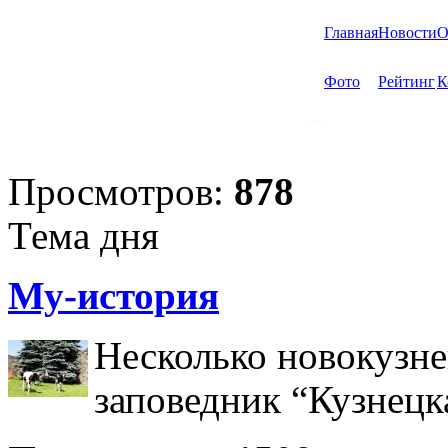
Главная
Новости
О
Фото
Рейтинг
К
Просмотров:
878
Тема дня
Му-история
Несколько новокузне
заповедник “Кузнецк