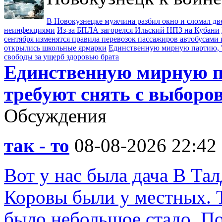
В Новокузнецке мужчина разбил окно и сломал д
неинфекциями
Из-за БПЛА загорелся Ильский НПЗ на Кубани
сентября изменятся правила перевозок пассажиров автобусами 
открылись школьные ярмарки
Единственную мирную партию, "
свободы за ущерб здоровью брата
Единственную мирную п
требуют снять с выборо
Обсуждения
так - то
08-08-2026 22:42
Вот у нас была дача В Тал
Коровы были у местных. Т
было небольшое стадо. По