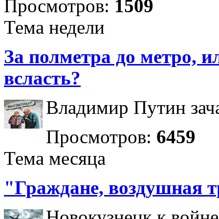
Просмотров:
1509
Тема недели
За полметра до метро, ил
всласть?
Владимир Путин зача
Просмотров:
6459
Тема месяца
"Граждане, воздушная т
Новокузнецк к войне 