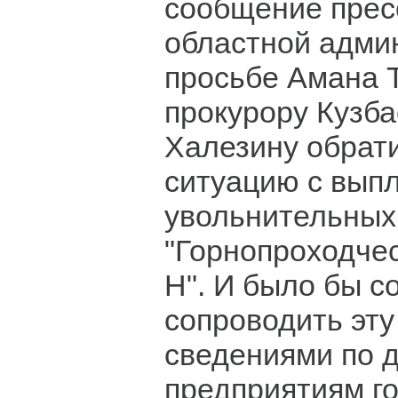
сообщение прес
областной адми
просьбе Амана 
прокурору Кузб
Халезину обрат
ситуацию с выпл
увольнительных
"Горнопроходче
Н". И было бы 
сопроводить эт
сведениями по 
предприятиям г