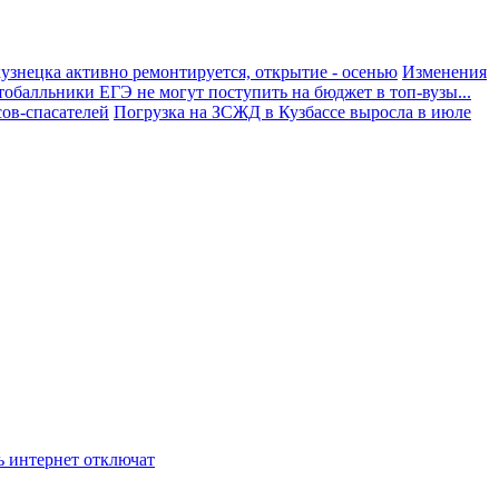
узнецка активно ремонтируется, открытие - осенью
Изменения
тобалльники ЕГЭ не могут поступить на бюджет в топ-вузы...
ов-спасателей
Погрузка на ЗСЖД в Кузбассе выросла в июле
ь интернет отключат