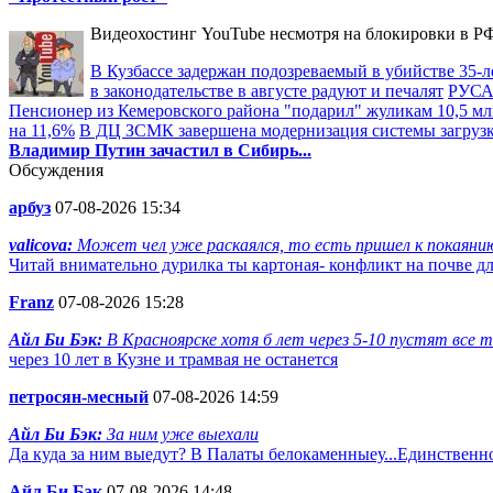
Видеохостинг YouTube несмотря на блокировки в РФ
В Кузбассе задержан подозреваемый в убийстве 35-л
в законодательстве в августе радуют и печалят
РУСАЛ
Пенсионер из Кемеровского района "подарил" жуликам 10,5 мл
на 11,6%
В ДЦ ЗСМК завершена модернизация системы загруз
Владимир Путин зачастил в Сибирь...
Обсуждения
арбуз
07-08-2026 15:34
valicova:
Может чел уже раскаялся, то есть пришел к покаянию.
Читай внимательно дурилка ты картоная- конфликт на почве д
Franz
07-08-2026 15:28
Айл Би Бэк:
В Красноярске хотя б лет через 5-10 пустят все та
через 10 лет в Кузне и трамвая не останется
петросян-месный
07-08-2026 14:59
Айл Би Бэк:
За ним уже выехали
Да куда за ним выедут? В Палаты белокаменныеу...Единственно
Айл Би Бэк
07-08-2026 14:48