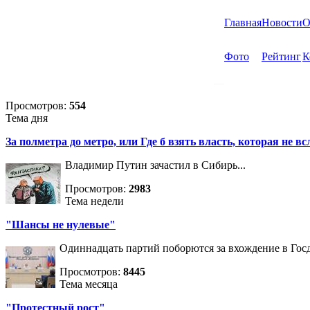
Главная
Новости
О
Фото
Рейтинг
К
Просмотров:
554
Тема дня
За полметра до метро, или Где б взять власть, которая не вс
Владимир Путин зачастил в Сибирь...
Просмотров:
2983
Тема недели
"Шансы не нулевые"
Одиннадцать партий поборются за вхождение в Госд
Просмотров:
8445
Тема месяца
"Протестный рост"