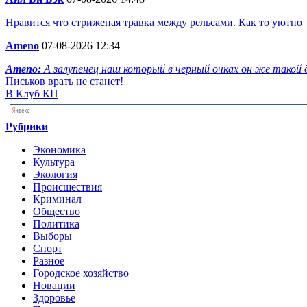
Нравится что стриженая травка между рельсами. Как то уютно
Ameno
07-08-2026 12:34
Ameno:
А залупенец наш который в черный очках он же такой
Письков врать не станет!
В Клуб КП
Рубрики
Экономика
Культура
Экология
Происшествия
Криминал
Общество
Политика
Выборы
Спорт
Разное
Городское хозяйство
Новации
Здоровье