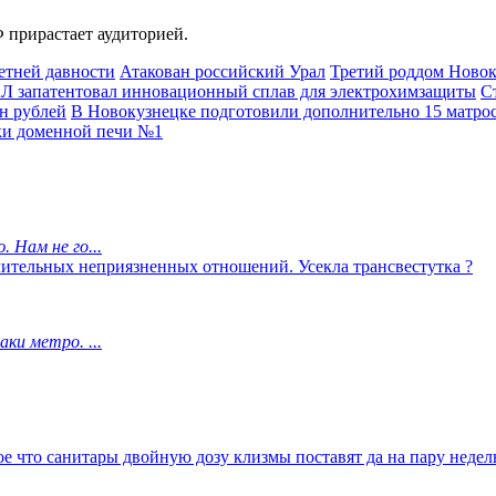
 прирастает аудиторией.
етней давности
Атакован российский Урал
Третий роддом Новок
 запатентовал инновационный сплав для электрохимзащиты
С
н рублей
В Новокузнецке подготовили дополнительно 15 матрос
ки доменной печи №1
 Нам не го...
лительных неприязненных отношений. Усекла трансвестутка ?
ки метро. ...
е что санитары двойную дозу клизмы поставят да на пару недел