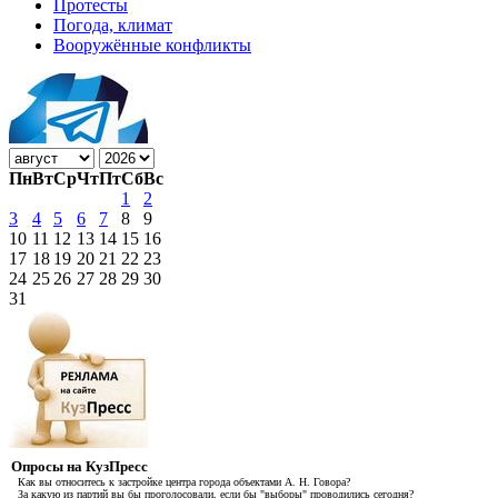
Протесты
Погода, климат
Вооружённые конфликты
Пн
Вт
Ср
Чт
Пт
Сб
Вс
1
2
3
4
5
6
7
8
9
10
11
12
13
14
15
16
17
18
19
20
21
22
23
24
25
26
27
28
29
30
31
Опросы на КузПресс
Как вы относитесь к застройке центра города объектами А. Н. Говора?
За какую из партий вы бы проголосовали, если бы "выборы" проводились сегодня?