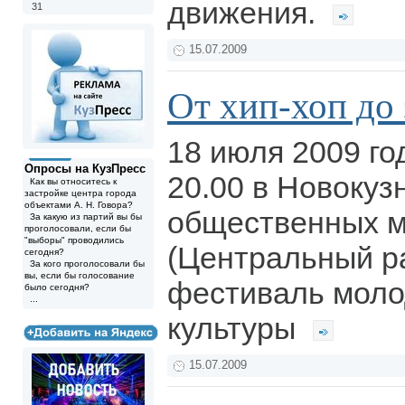
движения.
31
15.07.2009
От хип-хоп до
18 июля 2009 год
Опросы на КузПресс
20.00 в Новокуз
Как вы относитесь к
застройке центра города
объектами А. Н. Говора?
общественных 
За какую из партий вы бы
проголосовали, если бы
"выборы" проводились
(Центральный р
сегодня?
За кого проголосовали бы
вы, если бы голосование
фестиваль моло
было сегодня?
...
культуры
15.07.2009