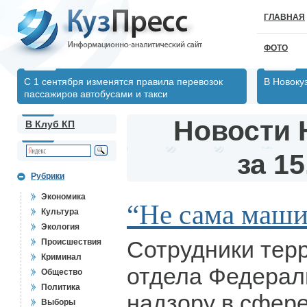
ГЛАВНАЯ
ФОТО
С 1 сентября изменятся правила перевозок
В Новоку
пассажиров автобусами и такси
Новости 
В Клуб КП
за 15
Рубрики
Экономика
“Не сама машин
Культура
Экология
Сотрудники тер
Происшествия
Криминал
отдела Федерал
Общество
Политика
надзору в сфер
Выборы