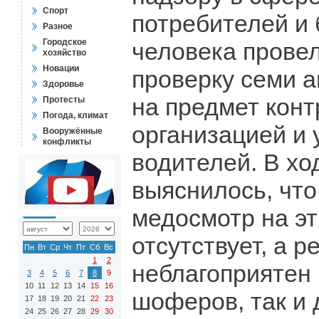
Спорт
потребителей и 
Разное
Городское
человека провел
хозяйство
Новации
проверку семи 
Здоровье
на предмет конт
Протесты
Погода, климат
организацией и 
Вооружённые
конфликты
водителей. В хо
выяснилось, что
медосмотр на эт
отсутствует, а 
Пн
Вт
Ср
Чт
Пт
Сб
Вс
1
2
неблагоприятен 
3
4
5
6
7
8
9
10
11
12
13
14
15
16
шоферов, так и 
17
18
19
20
21
22
23
24
25
26
27
28
29
30