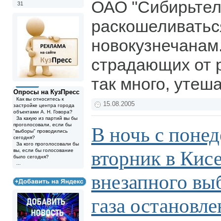
ОАО "Сибирьтел
31
раскошеливатьс
новокузнечанам. 
страдающих от 
так много, утеш
Опросы на КузПресс
Как вы относитесь к
15.08.2005
застройке центра города
объектами А. Н. Говора?
За какую из партий вы бы
проголосовали, если бы
В ночь с понед
"выборы" проводились
сегодня?
За кого проголосовали бы
вторник в Кисе
вы, если бы голосование
было сегодня?
...
внезапного вы
газа остановл