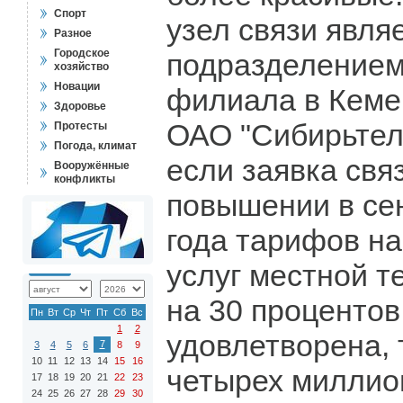
Спорт
узел связи явля
Разное
Городское
подразделением
хозяйство
Новации
филиала в Кеме
Здоровье
ОАО "Сибирьтел
Протесты
Погода, климат
если заявка свя
Вооружённые
конфликты
повышении в се
года тарифов н
услуг местной т
на 30 процентов
Пн
Вт
Ср
Чт
Пт
Сб
Вс
1
2
удовлетворена, 
7
3
4
5
6
8
9
10
11
12
13
14
15
16
четырех миллио
17
18
19
20
21
22
23
24
25
26
27
28
29
30