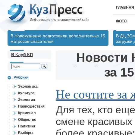
ГЛАВНАЯ
ФОТО
В Новокузнецке подготовили дополнительно 15
В ДЦ ЗСМ
матросов-спасателей
загрузки
Новости 
В Клуб КП
за 15
Рубрики
Экономика
Не сочтите за 
Культура
Экология
Для тех, кто еще
Происшествия
Криминал
смене красивых
Общество
Политика
более красивые
Выборы