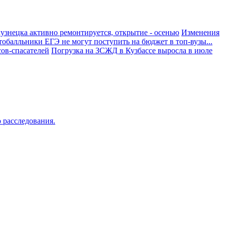
узнецка активно ремонтируется, открытие - осенью
Изменения
тобалльники ЕГЭ не могут поступить на бюджет в топ-вузы...
ов-спасателей
Погрузка на ЗСЖД в Кузбассе выросла в июле
о расследования.