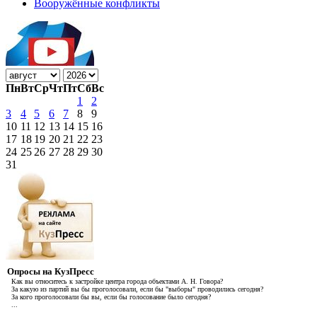
Вооружённые конфликты
Пн
Вт
Ср
Чт
Пт
Сб
Вс
1
2
3
4
5
6
7
8
9
10
11
12
13
14
15
16
17
18
19
20
21
22
23
24
25
26
27
28
29
30
31
Опросы на КузПресс
Как вы относитесь к застройке центра города объектами А. Н. Говора?
За какую из партий вы бы проголосовали, если бы "выборы" проводились сегодня?
За кого проголосовали бы вы, если бы голосование было сегодня?
...