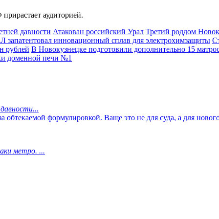
 прирастает аудиторией.
етней давности
Атакован российский Урал
Третий роддом Новок
 запатентовал инновационный сплав для электрохимзащиты
С
н рублей
В Новокузнецке подготовили дополнительно 15 матрос
ки доменной печи №1
давности...
за обтекаемой формулировкой. Ваще это не для суда, а для новог
ки метро. ...