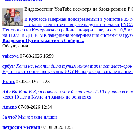
Видеохостинг YouTube несмотря на блокировки в РФ
В Кузбассе задержан подозреваемый в убийстве 35-л
в законодательстве в августе радуют и печалят
РУСАЛ
Пенсионер из Кемеровского района "подарил" жуликам 10,5 мл
на 11,6%
В ДЦ ЗСМК завершена модернизация системы загруз
Владимир Путин зачастил в Сибирь...
Обсуждения
valicova
07-08-2026 16:59
арбуз:
Хотя не, как ты была тупым колом так и осталась-срок 
Ну и что это объясняет, ослик ИО? Не надо скрывать незнание 
Franz
07-08-2026 15:28
Айл Би Бэк:
В Красноярске хотя б лет через 5-10 пустят все та
через 10 лет в Кузне и трамвая не останется
Ameno
07-08-2026 12:34
За что? Мы ж такие няшки
петросян-месный
07-08-2026 12:31