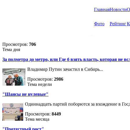
Главная
Новости
О
Фото
Рейтинг
К
Просмотров:
706
Тема дня
За полметра до метро, или Где б взять власть, которая не вс
Владимир Путин зачастил в Сибирь...
Просмотров:
2986
Тема недели
"Шансы не нулевые"
Одиннадцать партий поборются за вхождение в Госд
Просмотров:
8449
Тема месяца
"Протестный рост"