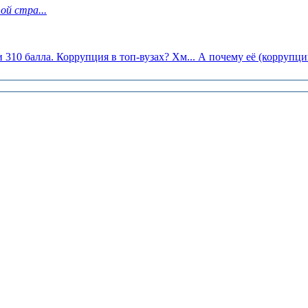
ой стра...
 310 балла. Коррупция в топ-вузах? Хм... А почему её (коррупц