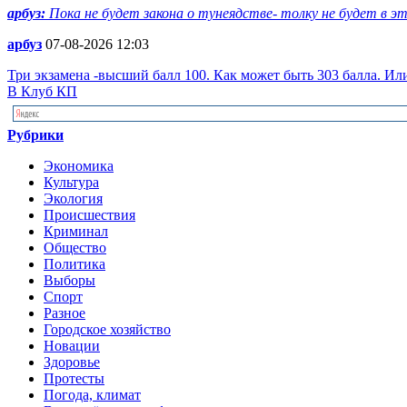
арбуз:
Пока не будет закона о тунеядстве- толку не будет в эт
арбуз
07-08-2026 12:03
Три экзамена -высший балл 100. Как может быть 303 балла. Или
В Клуб КП
Рубрики
Экономика
Культура
Экология
Происшествия
Криминал
Общество
Политика
Выборы
Спорт
Разное
Городское хозяйство
Новации
Здоровье
Протесты
Погода, климат