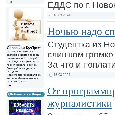
ЕДДС по г. Ново
31
16.03.2024
Ночью надо сп
Студентка из Н
Опросы на КузПресс
слишком громко
Как вы относитесь к
застройке центра города
объектами А. Н. Говора?
За что и поплат
За какую из партий вы бы
проголосовали, если бы
"выборы" проводились
сегодня?
16.03.2024
За кого проголосовали бы
вы, если бы голосование
было сегодня?
...
От программир
журналистики