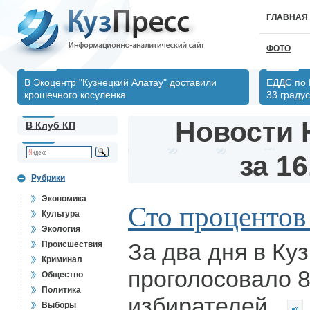
ГЛАВНАЯ
ФОТО
В Экоцентр "Кузнецкий Алатау" доставили
ЕДДС по 
крошечного косуленка
33 градус
Новости 
В Клуб КП
за 16
Рубрики
Экономика
Сто процентов 
Культура
Экология
За два дня в Ку
Происшествия
Криминал
проголосовало 
Общество
Политика
избирателей.
Выборы