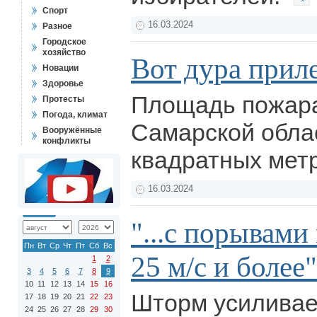
Спорт
16.03.2024
Разное
Городское
хозяйство
Вот дура прилет
Новации
Здоровье
Площадь пожара
Протесты
Погода, климат
Самарской обла
Вооружённые
конфликты
квадратных мет
16.03.2024
"...с порывами
Пн
Вт
Ср
Чт
Пт
Сб
Вс
25 м/с и более"
1
2
3
4
5
6
7
8
9
10
11
12
13
14
15
16
Шторм усиливае
17
18
19
20
21
22
23
24
25
26
27
28
29
30