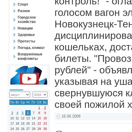
контроль!" - ог
Спорт
голосом вагон э
Разное
Городское
Новокузнецк-Те
хозяйство
Новации
дисциплинирова
Здоровье
Протесты
кошельках, дост
Погода, климат
Вооружённые
билеты. "Провоз
конфликты
рублей" - объяв
указывая на уша
свернувшуюся к
своей пожилой 
Пн
Вт
Ср
Чт
Пт
Сб
Вс
1
2
6
3
4
5
7
8
9
16.06.2008
10
11
12
13
14
15
16
17
18
19
20
21
22
23
24
25
26
27
28
29
30