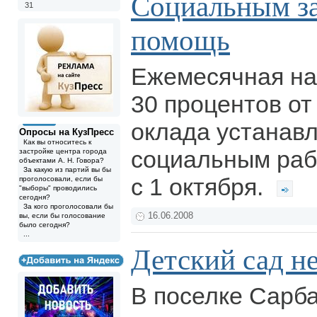
Социальным з
31
помощь
Ежемесячная на
30 процентов от
оклада устанав
Опросы на КузПресс
Как вы относитесь к
социальным раб
застройке центра города
объектами А. Н. Говора?
За какую из партий вы бы
с 1 октября.
проголосовали, если бы
"выборы" проводились
сегодня?
За кого проголосовали бы
16.06.2008
вы, если бы голосование
было сегодня?
...
Детский сад не
В поселке Сарб