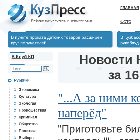
ГЛАВНАЯ
ФОТО
В пункте проката детских товаров расширен
В Кузбас
круг получателей
рукоблуд
Новости 
В Клуб КП
за 16
Рубрики
Экономика
"...А за ними к
Культура
Экология
наперёд"
Происшествия
Криминал
Общество
"Приготовьте би
Политика
Выборы