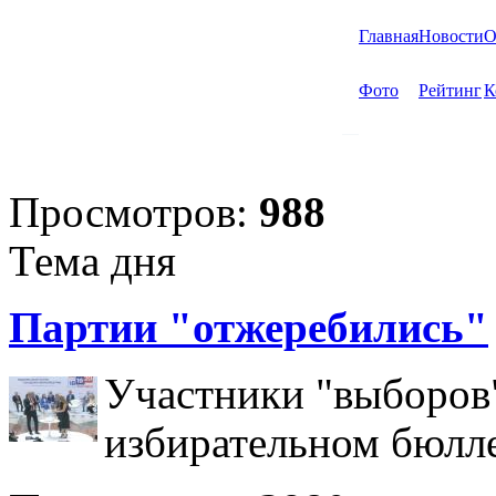
Главная
Новости
О
Фото
Рейтинг
К
Просмотров:
988
Тема дня
Партии "отжеребились"
Участники "выборов"
избирательном бюлл