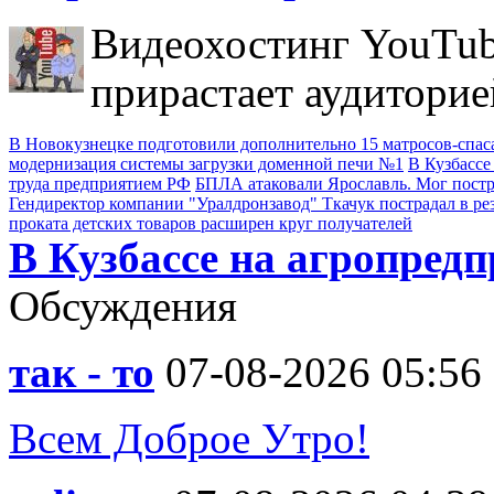
Видеохостинг YouTub
прирастает аудиторие
В Новокузнецке подготовили дополнительно 15 матросов-спас
модернизация системы загрузки доменной печи №1
В Кузбассе
труда предприятием РФ
БПЛА атаковали Ярославль. Мог пост
Гендиректор компании "Уралдронзавод" Ткачук пострадал в ре
проката детских товаров расширен круг получателей
В Кузбассе на агропред
Обсуждения
так - то
07-08-2026 05:56
Всем Доброе Утро!