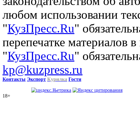
законодательством об авт
любом использовании тек
"
КузПресс.Ru
" обязатель
перепечатке материалов в
"
КузПресс.Ru
" обязательн
kp@kuzpress.ru
Контакты
Экспорт
Курилка
Гости
18+