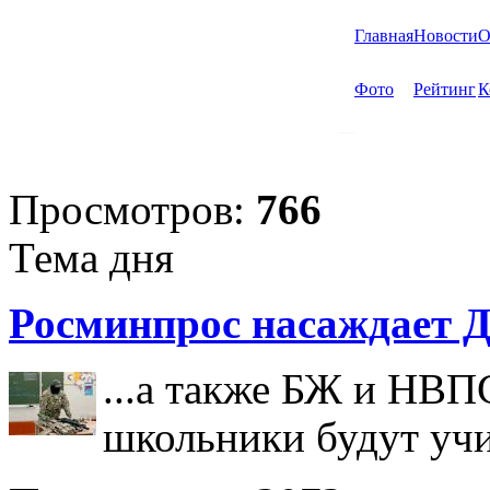
Главная
Новости
О
Фото
Рейтинг
К
Просмотров:
766
Тема дня
Росминпрос насаждает Д
...а также БЖ и НВП
школьники будут учи