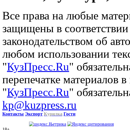
Все права на любые матер
защищены в соответствии
законодательством об авт
любом использовании тек
"
КузПресс.Ru
" обязатель
перепечатке материалов в
"
КузПресс.Ru
" обязательн
kp@kuzpress.ru
Контакты
Экспорт
Курилка
Гости
18+