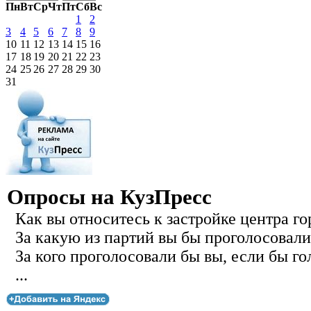
Пн
Вт
Ср
Чт
Пт
Сб
Вс
1
2
3
4
5
6
7
8
9
10
11
12
13
14
15
16
17
18
19
20
21
22
23
24
25
26
27
28
29
30
31
Опросы на КузПресс
Как вы относитесь к застройке центра го
За какую из партий вы бы проголосовали
За кого проголосовали бы вы, если бы го
...