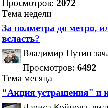
Просмотров:
2072
Тема недели
За полметра до метро, ил
всласть?
Владимир Путин зача
Просмотров:
6492
Тема месяца
"Акция устрашения" и 
Лариса Койнова, вид