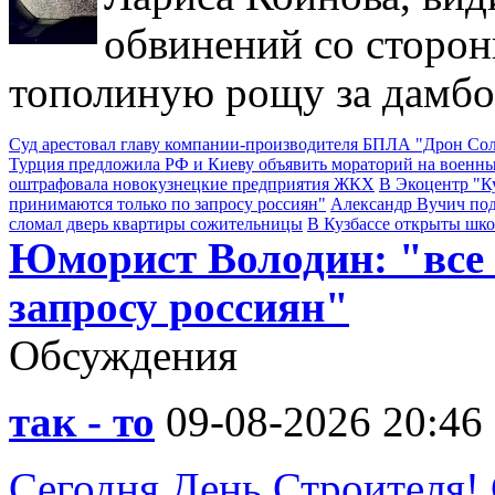
обвинений со сторон
тополиную рощу за дамбо
Суд арестовал главу компании-производителя БПЛА "Дрон С
Турция предложила РФ и Киеву объявить мораторий на военны
оштрафовала новокузнецкие предприятия ЖКХ
В Экоцентр "К
принимаются только по запросу россиян"
Александр Вучич по
сломал дверь квартиры сожительницы
В Кузбассе открыты шк
Юморист Володин: "все
запросу россиян"
Обсуждения
так - то
09-08-2026 20:46
Сегодня День Строителя!